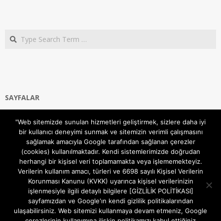
Search
SAYFALAR
Ana Sayfa
"Web sitemizde sunulan hizmetleri geliştirmek, sizlere daha iyi
Gizlilik ve Çerezler (Cookies) Politikası
bir kullanıcı deneyimi sunmak ve sitemizin verimli çalışmasını
Hakkımızda
sağlamak amacıyla Google tarafından sağlanan çerezler
İletişim Kanalları
(cookies) kullanılmaktadır. Kendi sistemlerimizde doğrudan
MODEM KURULUM
herhangi bir kişisel veri toplamamakta veya işlememekteyiz.
Verilerin kullanım amacı, türleri ve 6698 sayılı Kişisel Verilerin
TEKNİK DESTEK
Korunması Kanunu (KVKK) uyarınca kişisel verilerinizin
TELEVİZYON SİSTEMLERİ
işlenmesiyle ilgili detaylı bilgilere [GİZLİLİK POLİTİKASI]
sayfamızdan ve Google'ın kendi gizlilik politikalarından
ulaşabilirsiniz. Web sitemizi kullanmaya devam etmeniz, Google
çerezlerinin kullanımına ilişkin politikamızı kabul ettiğiniz