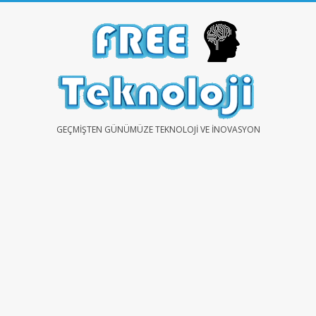
Skip
to
content
FREE
GEÇMIŞTEN GÜNÜMÜZE TEKNOLOJI VE İNOVASYON
TEKNOLOJİ