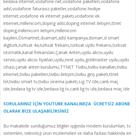
bedava internet,vodafone net,vodafone paketleri,vodafone
adsl,vodafone faturasız paketler,vodafone hediye
internet,vodafone ek internet paketi,vodafone ek
internet,millenicom,doping adsl,doping internet iletişim,ttnet
doping,millenicom iletişim,millenicom
bayileri,Dsmartnet,dsamart,adsl kampanya,dsmarr,d smart
digitürk,türksat 4a,türksat frekans,türksat uydu frekansı,türksat
otomatik,kanal frekansları,Çanak Anten,uydu alıcısı,uydu
servisi,uydu alıcısı fiyatları,uydu,next uydu,goldmaster uydu,uydu
cihazı,çanak anten kurulumu,TTNET Tivibu,tivibu kanalları,tivibu
internet,tivibu paketleri,tivibu iletişim,tivibu giriş paketi,ttnet
tel,tivibu smart tv,tivibu sinema paketi,Lig TV Izle,canlı maç
izle,bedava lig tv izle,bedava lig tv,canlı lig tv izle,bedava maç izle
SORULARINIZ İÇİN YOUTUBE KANALIMIZA ÜCRETSİZ ABONE
OLARAK BİZE ULAŞABİLİRSİNİZ
Bu makalede sunduğumuz bilgiler ışığında modem kurulumları, tv
sistemleri, teknoloji ürün incelemeleri ve daha fazlası hakkında en