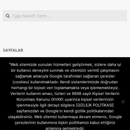
Search
SAYFALAR
Ana Sayfa
"Web sitemizde sunulan hizmetleri geliştirmek, sizlere daha iyi
Gizlilik ve Çerezler (Cookies) Politikası
bir kullanıcı deneyimi sunmak ve sitemizin verimli çalışmasını
Hakkımızda
sağlamak amacıyla Google tarafından sağlanan çerezler
İletişim Kanalları
(cookies) kullanılmaktadır. Kendi sistemlerimizde doğrudan
MODEM KURULUM
herhangi bir kişisel veri toplamamakta veya işlememekteyiz.
Verilerin kullanım amacı, türleri ve 6698 sayılı Kişisel Verilerin
TEKNİK DESTEK
Korunması Kanunu (KVKK) uyarınca kişisel verilerinizin
TELEVİZYON SİSTEMLERİ
işlenmesiyle ilgili detaylı bilgilere [GİZLİLİK POLİTİKASI]
sayfamızdan ve Google'ın kendi gizlilik politikalarından
ulaşabilirsiniz. Web sitemizi kullanmaya devam etmeniz, Google
çerezlerinin kullanımına ilişkin politikamızı kabul ettiğiniz
anlamına gelmektedir.