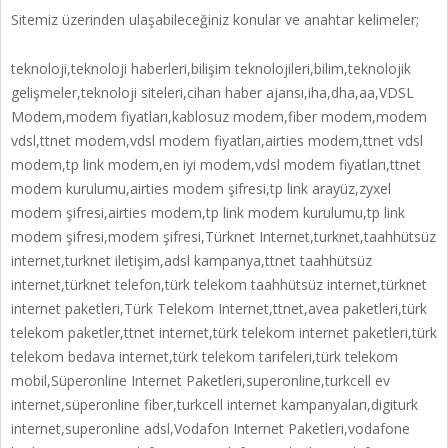
Sitemiz üzerinden ulaşabileceğiniz konular ve anahtar kelimeler;
teknoloji,teknoloji haberleri,bilişim teknolojileri,bilim,teknolojik
gelişmeler,teknoloji siteleri,cihan haber ajansı,iha,dha,aa,VDSL
Modem,modem fiyatları,kablosuz modem,fiber modem,modem
vdsl,ttnet modem,vdsl modem fiyatları,airties modem,ttnet vdsl
modem,tp link modem,en iyi modem,vdsl modem fiyatları,ttnet
modem kurulumu,airties modem şifresi,tp link arayüz,zyxel
modem şifresi,airties modem,tp link modem kurulumu,tp link
modem şifresi,modem şifresi,Türknet Internet,turknet,taahhütsüz
internet,turknet iletişim,adsl kampanya,ttnet taahhütsüz
internet,türknet telefon,türk telekom taahhütsüz internet,türknet
internet paketleri,Türk Telekom Internet,ttnet,avea paketleri,türk
telekom paketler,ttnet internet,türk telekom internet paketleri,türk
telekom bedava internet,türk telekom tarifeleri,türk telekom
mobil,Süperonline Internet Paketleri,superonline,turkcell ev
internet,süperonline fiber,turkcell internet kampanyaları,digiturk
internet,superonline adsl,Vodafon Internet Paketleri,vodafone