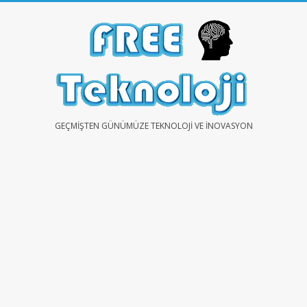
Skip
to
content
FREE
GEÇMIŞTEN GÜNÜMÜZE TEKNOLOJI VE İNOVASYON
TEKNOLOJİ