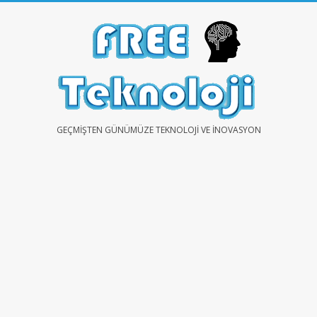
Skip
to
content
FREE
GEÇMIŞTEN GÜNÜMÜZE TEKNOLOJI VE İNOVASYON
TEKNOLOJİ