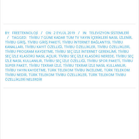
2019-
BY:
FREETEKNOLOJI
ON:
2 EYLÜL 2019
IN:
TELEVİZYON SİSTEMLERİ
09-
TAGGED:
TIVIBU 7 GÜNE KADAR TÜM TV YAYIN İÇERIKLERI NASIL İZLENIR
,
02
TIVIBU GIRIŞ
,
TIVIBU GIRIŞ PAKETI
,
TIVIBU INTERNET BAĞLANTISI
,
TIVIBU
KANALLARI
,
TİVİBU KAYIT ÖZELLİĞİ
,
TIVIBU ÖZELLIKLER
,
TIVIBU ÖZELLIKLERI
,
TIVIBU PROGRAM KAYDETME
,
TIVIBU SEÇ IZLE INTERNET GEREKLIMI
,
TIVIBU
SEÇ IZLE KLASÖRÜ NASIL AÇILIR
,
TIVIBU SEÇ IZLE KLASÖRÜ NEREDE
,
TIVIBU SEÇ
İZLE NASIL KULLANILIR
,
TİVİBU SEÇ İZLE ÖZELLİĞİ
,
TIVIBU SPOR PAKETI
,
TIVIBU
SÜPER PAKET
,
TİVİBU TEKRAR İZLE
,
TIVIBU TEKRAR İZLE NASIL KULLANILIR
,
TİVİBU YAYIN KAYDETME
,
TÜRK TELEKOM TIVIBU INCELEME
,
TÜRK TELEKOM
TİVİBU NEDİR
,
TÜRK TELEKOM TİVİBU ÖZELLİKLER
,
TÜRK TELEKOM TİVİBU
ÖZELLİKLERİ NELERDİR