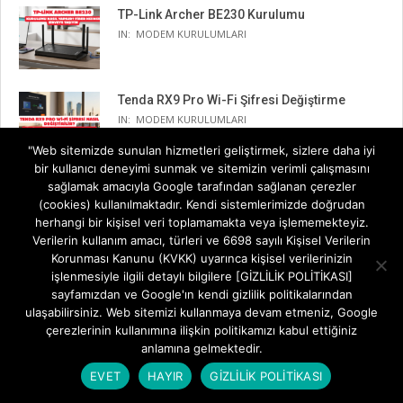
TP-Link Archer BE230 Kurulumu
IN:
MODEM KURULUMLARI
Tenda RX9 Pro Wi-Fi Şifresi Değiştirme
IN:
MODEM KURULUMLARI
"Web sitemizde sunulan hizmetleri geliştirmek, sizlere daha iyi
bir kullanıcı deneyimi sunmak ve sitemizin verimli çalışmasını
sağlamak amacıyla Google tarafından sağlanan çerezler
(cookies) kullanılmaktadır. Kendi sistemlerimizde doğrudan
herhangi bir kişisel veri toplamamakta veya işlememekteyiz.
Verilerin kullanım amacı, türleri ve 6698 sayılı Kişisel Verilerin
Korunması Kanunu (KVKK) uyarınca kişisel verilerinizin
işlenmesiyle ilgili detaylı bilgilere [GİZLİLİK POLİTİKASI]
sayfamızdan ve Google'ın kendi gizlilik politikalarından
ulaşabilirsiniz. Web sitemizi kullanmaya devam etmeniz, Google
çerezlerinin kullanımına ilişkin politikamızı kabul ettiğiniz
anlamına gelmektedir.
EVET
HAYIR
GİZLİLİK POLİTİKASI