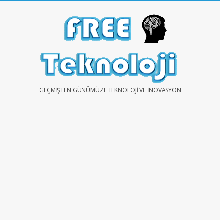
Skip
to
content
FREE
GEÇMIŞTEN GÜNÜMÜZE TEKNOLOJI VE İNOVASYON
TEKNOLOJİ