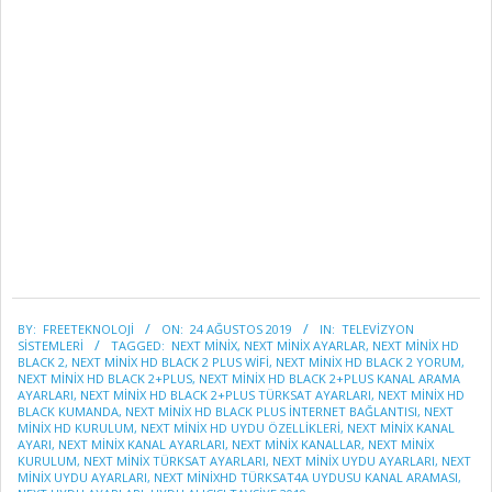
2019-
BY:
FREETEKNOLOJI
ON:
24 AĞUSTOS 2019
IN:
TELEVİZYON
08-
SİSTEMLERİ
TAGGED:
NEXT MİNİX
,
NEXT MİNİX AYARLAR
,
NEXT MİNİX HD
24
BLACK 2
,
NEXT MINIX HD BLACK 2 PLUS WIFI
,
NEXT MINIX HD BLACK 2 YORUM
,
NEXT MİNİX HD BLACK 2+PLUS
,
NEXT MİNİX HD BLACK 2+PLUS KANAL ARAMA
AYARLARI
,
NEXT MİNİX HD BLACK 2+PLUS TÜRKSAT AYARLARI
,
NEXT MINIX HD
BLACK KUMANDA
,
NEXT MINIX HD BLACK PLUS INTERNET BAĞLANTISI
,
NEXT
MINIX HD KURULUM
,
NEXT MİNİX HD UYDU ÖZELLİKLERİ
,
NEXT MİNİX KANAL
AYARI
,
NEXT MİNİX KANAL AYARLARI
,
NEXT MİNİX KANALLAR
,
NEXT MİNİX
KURULUM
,
NEXT MİNİX TÜRKSAT AYARLARI
,
NEXT MİNİX UYDU AYARLARI
,
NEXT
MİNİX UYDU AYARLARI
,
NEXT MINIXHD TÜRKSAT4A UYDUSU KANAL ARAMASI
,