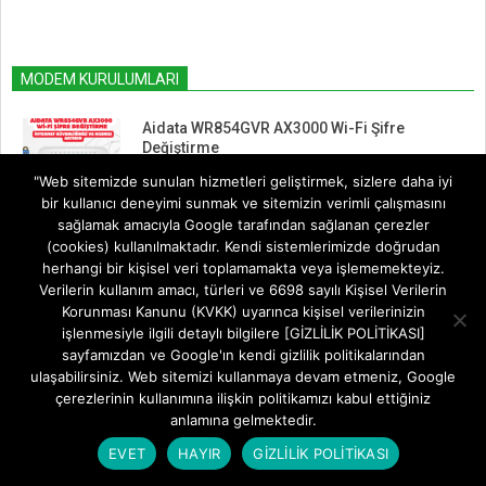
MODEM KURULUMLARI
Aidata WR854GVR AX3000 Wi-Fi Şifre
Değiştirme
BY:
FREETEKNOLOJI
ON:
5 AĞUSTOS 2026
"Web sitemizde sunulan hizmetleri geliştirmek, sizlere daha iyi
bir kullanıcı deneyimi sunmak ve sitemizin verimli çalışmasını
sağlamak amacıyla Google tarafından sağlanan çerezler
Aidata WR854GVR AX3000 Modem Kurulumu
(cookies) kullanılmaktadır. Kendi sistemlerimizde doğrudan
IN:
MODEM KURULUMLARI
herhangi bir kişisel veri toplamamakta veya işlememekteyiz.
Verilerin kullanım amacı, türleri ve 6698 sayılı Kişisel Verilerin
Korunması Kanunu (KVKK) uyarınca kişisel verilerinizin
işlenmesiyle ilgili detaylı bilgilere [GİZLİLİK POLİTİKASI]
Huawei AX2 Router Kurulumu
sayfamızdan ve Google'ın kendi gizlilik politikalarından
IN:
MODEM KURULUMLARI
ulaşabilirsiniz. Web sitemizi kullanmaya devam etmeniz, Google
çerezlerinin kullanımına ilişkin politikamızı kabul ettiğiniz
anlamına gelmektedir.
TP-Link Archer BE230 Kurulumu
EVET
HAYIR
GİZLİLİK POLİTİKASI
IN:
MODEM KURULUMLARI