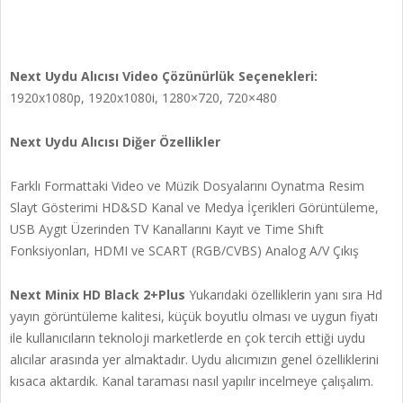
Next Uydu Alıcısı Video Çözünürlük Seçenekleri:
1920x1080p, 1920x1080i, 1280×720, 720×480
Next Uydu Alıcısı Diğer Özellikler
Farklı Formattaki Video ve Müzik Dosyalarını Oynatma Resim
Slayt Gösterimi HD&SD Kanal ve Medya İçerikleri Görüntüleme,
USB Aygıt Üzerinden TV Kanallarını Kayıt ve Time Shift
Fonksiyonları, HDMI ve SCART (RGB/CVBS) Analog A/V Çıkış
Next Minix HD Black 2+Plus
Yukarıdaki özelliklerin yanı sıra Hd
yayın görüntüleme kalitesi, küçük boyutlu olması ve uygun fiyatı
ile kullanıcıların teknoloji marketlerde en çok tercih ettiği uydu
alıcılar arasında yer almaktadır. Uydu alıcımızın genel özelliklerini
kısaca aktardık. Kanal taraması nasıl yapılır incelmeye çalışalım.