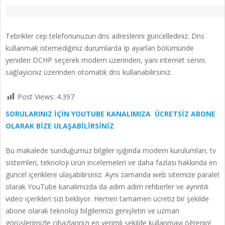
Tebrikler cep telefonunuzun dns adreslerini güncellediniz. Dns
kullanmak istemediğiniz durumlarda Ip ayarları bölümünde
yeniden DCHP seçerek modem üzerinden, yani internet servis
sağlayıcınız üzerinden otomatik dns kullanabilirsiniz.
Post Views:
4.397
SORULARINIZ İÇİN YOUTUBE KANALIMIZA ÜCRETSİZ ABONE
OLARAK BİZE ULAŞABİLİRSİNİZ
Bu makalede sunduğumuz bilgiler ışığında modem kurulumları, tv
sistemleri, teknoloji ürün incelemeleri ve daha fazlası hakkında en
güncel içeriklere ulaşabilirsiniz. Aynı zamanda web sitemize paralel
olarak YouTube kanalımızda da adım adım rehberler ve ayrıntılı
video içerikleri sizi bekliyor. Hemen tamamen ücretiz bir şekilde
abone olarak teknoloji bilgilerinizi genişletin ve uzman
görüşlerimizle cihazlarınızı en verimli şekilde kullanmayı öğrenin!