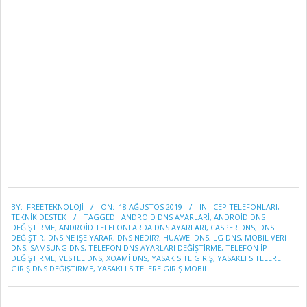
2019-
BY:
FREETEKNOLOJI
ON:
18 AĞUSTOS 2019
IN:
CEP TELEFONLARI
,
08-
TEKNİK DESTEK
TAGGED:
ANDROID DNS AYARLARI
,
ANDROİD DNS
18
DEĞİŞTİRME
,
ANDROİD TELEFONLARDA DNS AYARLARI
,
CASPER DNS
,
DNS
DEĞIŞTIR
,
DNS NE İŞE YARAR
,
DNS NEDİR?
,
HUAWEİ DNS
,
LG DNS
,
MOBIL VERI
DNS
,
SAMSUNG DNS
,
TELEFON DNS AYARLARI DEĞIŞTIRME
,
TELEFON IP
DEĞIŞTIRME
,
VESTEL DNS
,
XOAMİ DNS
,
YASAK SITE GIRIŞ
,
YASAKLI SITELERE
GIRIŞ DNS DEĞIŞTIRME
,
YASAKLI SITELERE GIRIŞ MOBIL