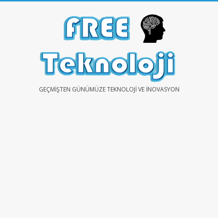
Skip
to
content
FREE
GEÇMIŞTEN GÜNÜMÜZE TEKNOLOJI VE İNOVASYON
TEKNOLOJİ