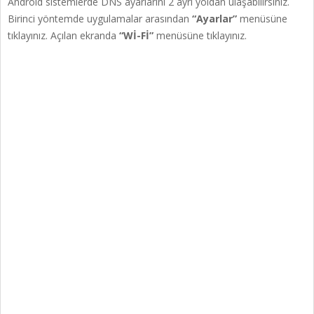
Android sistemlerde DNS ayarlarını 2 ayrı yoldan ulaşabilirsiniz.
Birinci yöntemde uygulamalar arasından
“Ayarlar”
menüsüne
tıklayınız. Açılan ekranda
“Wİ-Fİ”
menüsüne tıklayınız.