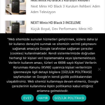
Next Minix HD Black 3 Kurulum Rehberi
Next Minix HD Black 3 Kurulum Rehberi: Adım
Adım Televizyon
NEXT Minix HD Black 3 İNCELEME
Küçük Boyut, Dev Performans: Minix HD
Black III ile Televizyon
"Web sitemizde sunulan hizmetleri geliştirmek, sizlere daha iyi
bir kullanıcı deneyimi sunmak ve sitemizin verimli çalışmasını
Next 2023 Full HD Uydu Alıcısı İncelemesi
sağlamak amacıyla Google tarafından sağlanan çerezler
Televizyon İzleme Deneyiminde Yerli Güç:
(cookies) kullanılmaktadır. Kendi sistemlerimizde doğrudan
Next 2023 Full HD Uydu
herhangi bir kişisel veri toplamamakta veya işlememekteyiz.
Verilerin kullanım amacı, türleri ve 6698 sayılı Kişisel Verilerin
Korunması Kanunu (KVKK) uyarınca kişisel verilerinizin
Next Kanky HD Gold Uydu Alıcısı İncelemesi
işlenmesiyle ilgili detaylı bilgilere [GİZLİLİK POLİTİKASI]
Televizyon Keyfini Katlayan Küçük Dev: Next
sayfamızdan ve Google'ın kendi gizlilik politikalarından
Kanky HD Gold Uydu
ulaşabilirsiniz. Web sitemizi kullanmaya devam etmeniz, Google
çerezlerinin kullanımına ilişkin politikamızı kabul ettiğiniz
anlamına gelmektedir.
EVET
HAYIR
GİZLİLİK POLİTİKASI