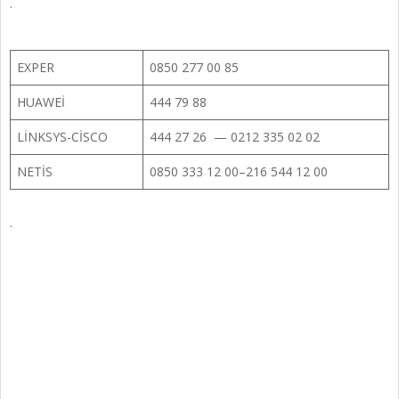
.
EXPER
0850 277 00 85
HUAWEİ
444 79 88
LİNKSYS-CİSCO
444 27 26 — 0212 335 02 02
NETİS
0850 333 12 00–216 544 12 00
.