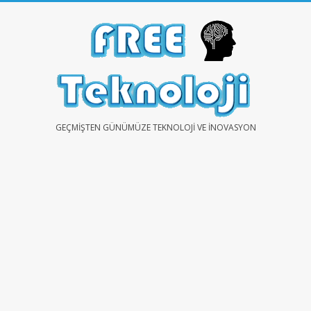
Skip
to
content
FREE
GEÇMIŞTEN GÜNÜMÜZE TEKNOLOJI VE İNOVASYON
TEKNOLOJİ