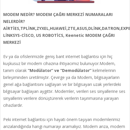
MODEM NEDİR? MODEM ÇAĞRI MERKEZİ NUMARALARI
NELERDİR?
AİRTİES,TPLİNK,ZYXEL,HUAWEİ,ZTE,ASUS,DLİNK,DATRON,EXP
LİNKSYS-CİSCO, US ROBOTİCS, Keenetic
MODEM ÇAĞRI
MERKEZİ
Ev ya da ofislerimizde geniş bant internet bağlantısı için hiç
kuşkusuz bir modem cihazına ihtiyacımız bulunuyor.Modem,
tanım olarak
“Modülator” ve “Demodülator”
kelimelerinin
birleşiminden üretilmiştir. Çevirge ya da Modem, bilgisayarların
genel ağa bağlantısını sağlayan ve bir bilgisayarı uzak yerlerdeki
bilgisayar bağlayan aygıttır. Modemler, verileri ses sinyallerine ses
sinyallerini verilere dönüştürerek verilerin taşınmasına yarayan
cihazlardır.
Peki internet bağlantısı için hayati önem taşıyan modemlerimiz
arızalandığında hangi numarayı aramalıyız. Modem arıza, modem