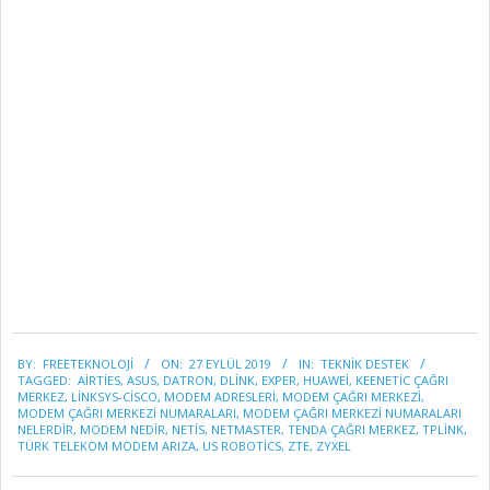
2019-
BY:
FREETEKNOLOJI
ON:
27 EYLÜL 2019
IN:
TEKNİK DESTEK
09-
TAGGED:
AIRTIES
,
ASUS
,
DATRON
,
DLİNK
,
EXPER
,
HUAWEI
,
KEENETIC ÇAĞRI
27
MERKEZ
,
LİNKSYS-CİSCO
,
MODEM ADRESLERİ
,
MODEM ÇAĞRI MERKEZİ
,
MODEM ÇAĞRI MERKEZİ NUMARALARI
,
MODEM ÇAĞRI MERKEZİ NUMARALARI
NELERDİR
,
MODEM NEDİR
,
NETİS
,
NETMASTER
,
TENDA ÇAĞRI MERKEZ
,
TPLINK
,
TÜRK TELEKOM MODEM ARIZA
,
US ROBOTİCS
,
ZTE
,
ZYXEL