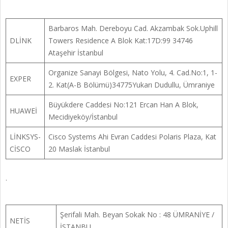
Barbaros Mah. Dereboyu Cad. Akzambak Sok.Uphill
DLİNK
Towers Residence A Blok Kat:17D:99 34746
Ataşehir İstanbul
Organize Sanayi Bölgesi, Nato Yolu, 4. Cad.No:1, 1-
EXPER
2. Kat(A-B Bölümü)34775Yukarı Dudullu, Ümraniye
Büyükdere Caddesi No:121 Ercan Han A Blok,
HUAWEİ
Mecidiyeköy/İstanbul
LİNKSYS-
Cisco Systems Ahi Evran Caddesi Polaris Plaza, Kat
CİSCO
20 Maslak İstanbul
.
Şerifali Mah. Beyan Sokak No : 48 ÜMRANİYE /
NETİS
İSTANBU