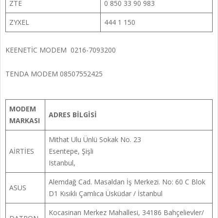
ZTE
0 850 33 90 983
ZYXEL
444 1 150
KEENETİC MODEM 0216-7093200
TENDA MODEM 08507552425
MODEM
ADRES BİLGİSİ
MARKASI
Mithat Ulu Ünlü Sokak No. 23
AİRTİES
Esentepe, Şişli
Istanbul,
Alemdağ Cad. Masaldan İş Merkezi. No: 60 C Blok
ASUS
D1 Kısıklı Çamlıca Üsküdar / İstanbul
Kocasinan Merkez Mahallesi, 34186 Bahçelievler/