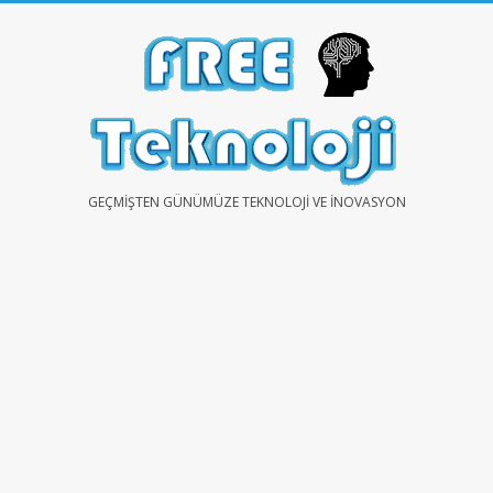
Skip
to
content
FREE
GEÇMIŞTEN GÜNÜMÜZE TEKNOLOJI VE İNOVASYON
TEKNOLOJİ