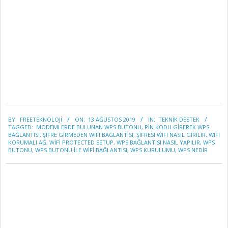
2019-
BY:
FREETEKNOLOJI
ON:
13 AĞUSTOS 2019
IN:
TEKNİK DESTEK
08-
TAGGED:
MODEMLERDE BULUNAN WPS BUTONU
,
PIN KODU GIREREK WPS
13
BAĞLANTISI
,
ŞIFRE GIRMEDEN WIFI BAĞLANTISI
,
ŞIFRESI WIFI NASIL GIRILIR
,
WIFI
KORUMALI AĞ
,
WIFI PROTECTED SETUP
,
WPS BAĞLANTISI NASIL YAPILIR
,
WPS
BUTONU
,
WPS BUTONU ILE WIFI BAĞLANTISI
,
WPS KURULUMU
,
WPS NEDİR