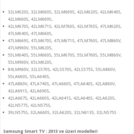
32LM620S, 32LM660S, 32LM669S, 42LM620S, 42LM640S,
42LM660S, 42LM669S,
42LM670S, 42LM671S, 42LM760S, 42LM765S, 47LM620S,
47LM640S, 47LM660S,
47LM669S, 47LM670S, 47LM671S, 47LM760S, 47LM860V,
47LM960V, 55LM620S,
55LM640S, 55LM660S, 55LM670S, 55LM760S, 55LM860V,
55LM960V, 65LM620S,
84LM960V, 32LS570S, 42LS570S, 42LS575S, 55LA860V,
55LA660S, 55LA640S,
47LA860V, 47LA740S, 47LA660S, 47LA640S, 42LA860V,
42LA691S, 42LA690S,
42LA667S, 42LA660S, 42LA641S, 42LA640S, 42LA620S,
42LN577S, 42LN575S,
39LN575S, 32LA660S, 32LA620S, 32LN613S, 32LN575S
Samsung Smart TV : 2013 ve üzeri modelleri