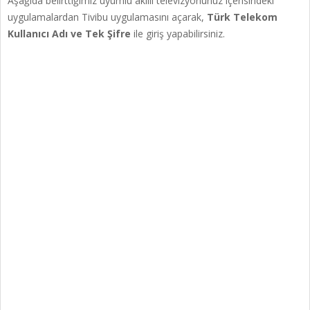
Aşağıda belirttiğimiz uyumlu akıllı televizyonunuz içerisindeki
uygulamalardan Tivibu uygulamasını açarak,
Türk Telekom
Kullanıcı Adı ve Tek Şifre
ile giriş yapabilirsiniz.