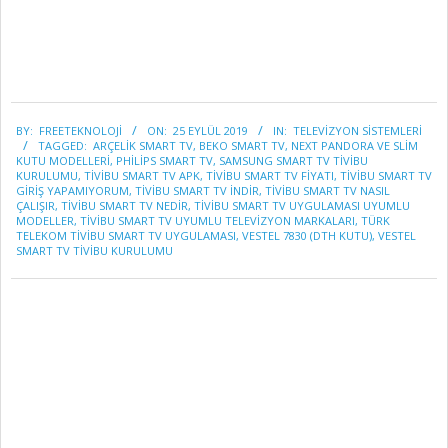
2019-
BY:
FREETEKNOLOJI
ON:
25 EYLÜL 2019
IN:
TELEVİZYON SİSTEMLERİ
09-
TAGGED:
ARÇELIK SMART TV
,
BEKO SMART TV
,
NEXT PANDORA VE SLIM
25
KUTU MODELLERI
,
PHILIPS SMART TV
,
SAMSUNG SMART TV TIVIBU
KURULUMU
,
TIVIBU SMART TV APK
,
TIVIBU SMART TV FIYATI
,
TIVIBU SMART TV
GIRIŞ YAPAMIYORUM
,
TIVIBU SMART TV INDIR
,
TİVİBU SMART TV NASIL
ÇALIŞIR
,
TIVIBU SMART TV NEDIR
,
TIVIBU SMART TV UYGULAMASI UYUMLU
MODELLER
,
TİVİBU SMART TV UYUMLU TELEVİZYON MARKALARI
,
TÜRK
TELEKOM TIVIBU SMART TV UYGULAMASI
,
VESTEL 7830 (DTH KUTU)
,
VESTEL
SMART TV TIVIBU KURULUMU