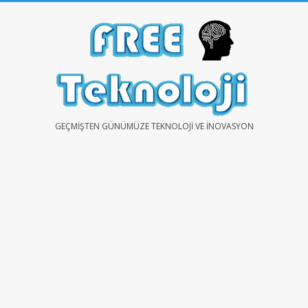
Skip
to
content
FREE
GEÇMIŞTEN GÜNÜMÜZE TEKNOLOJI VE İNOVASYON
TEKNOLOJİ