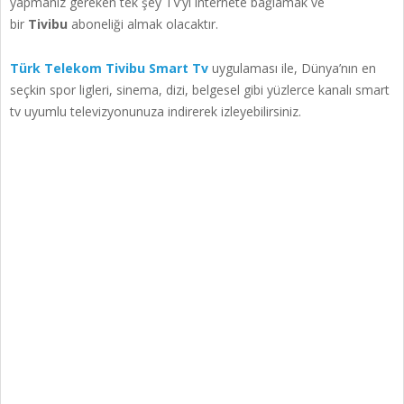
yapmanız gereken tek şey TV’yi internete bağlamak ve
bir
Tivibu
aboneliği almak olacaktır.
Türk Telekom
Tivibu Smart Tv
uygulaması ile, Dünya’nın en
seçkin spor ligleri, sinema, dizi, belgesel gibi yüzlerce kanalı smart
tv uyumlu televizyonunuza indirerek izleyebilirsiniz.