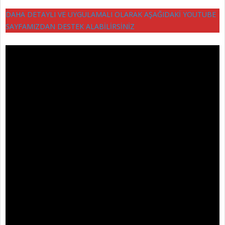
D
AHA DETAYLI VE UYGULAMALI OLARAK AŞAĞIDAKİ YOUTUBE
SAYFAMIZDAN DESTEK ALABİLİRSİNİZ