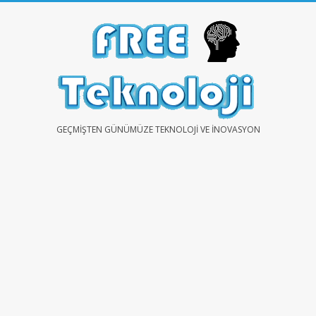
Skip
to
content
FREE
GEÇMIŞTEN GÜNÜMÜZE TEKNOLOJI VE İNOVASYON
TEKNOLOJİ