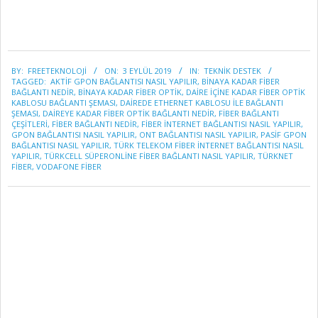
2019-
BY:
FREETEKNOLOJI
ON:
3 EYLÜL 2019
IN:
TEKNİK DESTEK
09-
TAGGED:
AKTİF GPON BAĞLANTISI NASIL YAPILIR
,
BİNAYA KADAR FİBER
03
BAĞLANTI NEDİR
,
BINAYA KADAR FIBER OPTIK
,
DAIRE İÇINE KADAR FIBER OPTIK
KABLOSU BAĞLANTI ŞEMASI
,
DAIREDE ETHERNET KABLOSU ILE BAĞLANTI
ŞEMASI
,
DAİREYE KADAR FİBER OPTİK BAĞLANTI NEDİR
,
FİBER BAĞLANTI
ÇEŞİTLERİ
,
FİBER BAĞLANTI NEDİR
,
FİBER İNTERNET BAĞLANTISI NASIL YAPILIR
,
GPON BAĞLANTISI NASIL YAPILIR
,
ONT BAĞLANTISI NASIL YAPILIR
,
PASİF GPON
BAĞLANTISI NASIL YAPILIR
,
TÜRK TELEKOM FİBER İNTERNET BAĞLANTISI NASIL
YAPILIR
,
TÜRKCELL SÜPERONLİNE FİBER BAĞLANTI NASIL YAPILIR
,
TÜRKNET
FİBER
,
VODAFONE FİBER