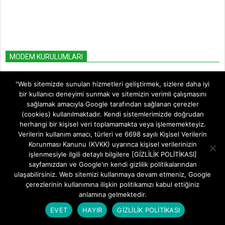
MODEM KURULUMLARI
Aidata WR854GVR AX3000 Wi-Fi Şifre
"Web sitemizde sunulan hizmetleri geliştirmek, sizlere daha iyi
Değiştirme
bir kullanıcı deneyimi sunmak ve sitemizin verimli çalışmasını
BY:
FREETEKNOLOJI
ON:
5 AĞUSTOS 2026
sağlamak amacıyla Google tarafından sağlanan çerezler
(cookies) kullanılmaktadır. Kendi sistemlerimizde doğrudan
herhangi bir kişisel veri toplamamakta veya işlememekteyiz.
Aidata WR854GVR AX3000 Modem Kurulumu
Verilerin kullanım amacı, türleri ve 6698 sayılı Kişisel Verilerin
IN:
MODEM KURULUMLARI
Korunması Kanunu (KVKK) uyarınca kişisel verilerinizin
işlenmesiyle ilgili detaylı bilgilere [GİZLİLİK POLİTİKASI]
sayfamızdan ve Google'ın kendi gizlilik politikalarından
ulaşabilirsiniz. Web sitemizi kullanmaya devam etmeniz, Google
Huawei AX2 Router Kurulumu
çerezlerinin kullanımına ilişkin politikamızı kabul ettiğiniz
IN:
MODEM KURULUMLARI
anlamına gelmektedir.
EVET
HAYIR
GİZLİLİK POLİTİKASI
TP-Link Archer BE230 Kurulumu