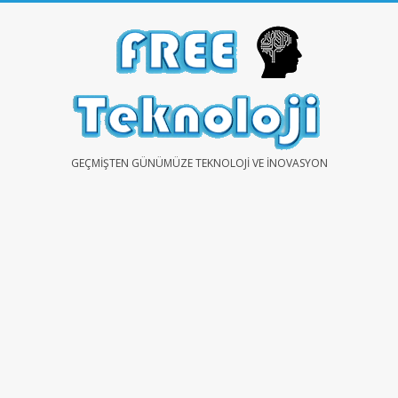
Skip
to
content
FREE
GEÇMIŞTEN GÜNÜMÜZE TEKNOLOJI VE İNOVASYON
TEKNOLOJİ