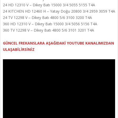
24 HD 12310 V – Dikey Batı 15000 3/4 5055 5155 T4A
24 KITCHEN HD 12460 H – Yatay Doğu 20800 3/4 2959 3059 T4A
24 TV 12298 V – Dikey Batı 4800 5/6 3100 3200 T4A
360 HD 12310 V – Dikey Batı 15000 3/4 5056 5156 T4A
360 TV 12298 V – Dikey Batı 4800 5/6 3101 3201 T4A
GÜNCEL FREKANSLARA AŞAĞIDAKİ YOUTUBE KANALIMIZDAN
ULAŞABİLİRSİNİZ