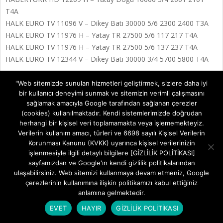
T4A
HALK EURO TV 11096 V – Dikey Batı 30000 5/6 2300 2400 T3A
HALK EURO TV 11976 H – Yatay TR 27500 5/6 117 217 T4A
HALK EURO TV 11976 H – Yatay TR 27500 5/6 137 237 T4A
HALK EURO TV 12344 V – Dikey Batı 30000 3/4 5700 5800 T4A
HALK TV 12422 V – Dikey Batı 27500 3/4 5100 5200 T4A
"Web sitemizde sunulan hizmetleri geliştirmek, sizlere daha iyi
bir kullanıcı deneyimi sunmak ve sitemizin verimli çalışmasını
HEVİ 11096 V – Dikey Batı 30000 5/6 2301 2401 T3A
sağlamak amacıyla Google tarafından sağlanan çerezler
HEVİ 11096 V – Dikey Batı 30000 5/6 2303 2403 T3A
(cookies) kullanılmaktadır. Kendi sistemlerimizde doğrudan
HEVİ 11096 V – Dikey Batı 30000 5/6 2302 2402 T3A
herhangi bir kişisel veri toplamamakta veya işlememekteyiz.
HIP HOP 11012 V – Dikey Batı 30000 5/6 138 238 T3A
Verilerin kullanım amacı, türleri ve 6698 sayılı Kişisel Verilerin
HISTORY 12072 V – Dikey Batı 27500 5/6 4957 5057 T4A
Korunması Kanunu (KVKK) uyarınca kişisel verilerinizin
işlenmesiyle ilgili detaylı bilgilere [GİZLİLİK POLİTİKASI]
HISTORY HD 11853 H – Yatay Doğu 25000 3/4 3813 3913 T4A
sayfamızdan ve Google'ın kendi gizlilik politikalarından
HIT LIST 11012 V – Dikey Batı 30000 5/6 163 263 T3A
ulaşabilirsiniz. Web sitemizi kullanmaya devam etmeniz, Google
HİLAL TV 12685 V – Dikey Batı 30000 2/3 5803 5903 T3A
çerezlerinin kullanımına ilişkin politikamızı kabul ettiğiniz
HOT COUNTRY UK 11012 V – Dikey Batı 30000 5/6 101 236 T3A
anlamına gelmektedir.
HOUSE 11012 V – Dikey Batı 30000 5/6 153 253 T3A
EVET
HAYIR
GİZLİLİK POLİTİKASI
HRT AKDENIZ 12685 V – Dikey Batı 30000 2/3 5829 5929 T3A