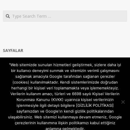
Search
SAYFALAR
Ana Sayfa
"Web sitemizde sunulan hizmetleri geliştirmek, sizlere daha iyi
Gizlilik ve Çerezler (Cookies) Politikası
bir kullanıcı deneyimi sunmak ve sitemizin verimli çalışmasını
Hakkımızda
sağlamak amacıyla Google tarafından sağlanan çerezler
İletişim Kanalları
(cookies) kullanılmaktadır. Kendi sistemlerimizde doğrudan
MODEM KURULUM
herhangi bir kişisel veri toplamamakta veya işlememekteyiz.
Verilerin kullanım amacı, türleri ve 6698 sayılı Kişisel Verilerin
TEKNİK DESTEK
Korunması Kanunu (KVKK) uyarınca kişisel verilerinizin
TELEVİZYON SİSTEMLERİ
işlenmesiyle ilgili detaylı bilgilere [GİZLİLİK POLİTİKASI]
sayfamızdan ve Google'ın kendi gizlilik politikalarından
ulaşabilirsiniz. Web sitemizi kullanmaya devam etmeniz, Google
çerezlerinin kullanımına ilişkin politikamızı kabul ettiğiniz
anlamına gelmektedir.