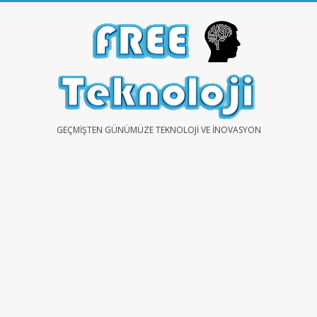
Skip
to
content
FREE
GEÇMIŞTEN GÜNÜMÜZE TEKNOLOJI VE İNOVASYON
TEKNOLOJİ