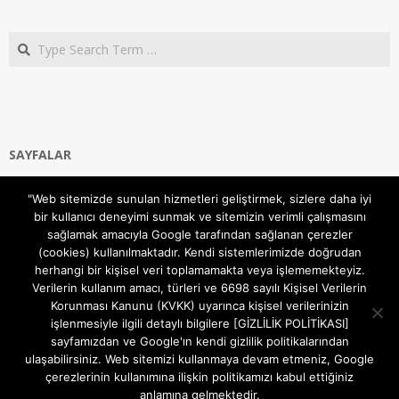
Search
SAYFALAR
Ana Sayfa
"Web sitemizde sunulan hizmetleri geliştirmek, sizlere daha iyi
Gizlilik ve Çerezler (Cookies) Politikası
bir kullanıcı deneyimi sunmak ve sitemizin verimli çalışmasını
Hakkımızda
sağlamak amacıyla Google tarafından sağlanan çerezler
İletişim Kanalları
(cookies) kullanılmaktadır. Kendi sistemlerimizde doğrudan
MODEM KURULUM
herhangi bir kişisel veri toplamamakta veya işlememekteyiz.
Verilerin kullanım amacı, türleri ve 6698 sayılı Kişisel Verilerin
TEKNİK DESTEK
Korunması Kanunu (KVKK) uyarınca kişisel verilerinizin
TELEVİZYON SİSTEMLERİ
işlenmesiyle ilgili detaylı bilgilere [GİZLİLİK POLİTİKASI]
sayfamızdan ve Google'ın kendi gizlilik politikalarından
ulaşabilirsiniz. Web sitemizi kullanmaya devam etmeniz, Google
çerezlerinin kullanımına ilişkin politikamızı kabul ettiğiniz
anlamına gelmektedir.