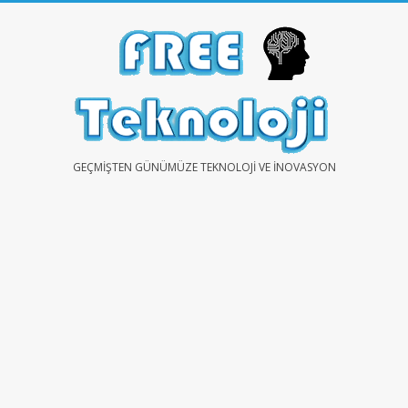
Skip
to
content
FREE
GEÇMIŞTEN GÜNÜMÜZE TEKNOLOJI VE İNOVASYON
TEKNOLOJİ