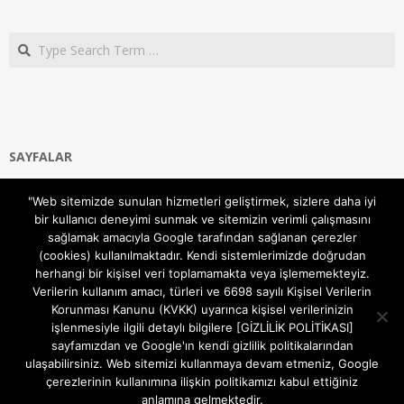
Search
SAYFALAR
Ana Sayfa
"Web sitemizde sunulan hizmetleri geliştirmek, sizlere daha iyi
Gizlilik ve Çerezler (Cookies) Politikası
bir kullanıcı deneyimi sunmak ve sitemizin verimli çalışmasını
Hakkımızda
sağlamak amacıyla Google tarafından sağlanan çerezler
İletişim Kanalları
(cookies) kullanılmaktadır. Kendi sistemlerimizde doğrudan
MODEM KURULUM
herhangi bir kişisel veri toplamamakta veya işlememekteyiz.
Verilerin kullanım amacı, türleri ve 6698 sayılı Kişisel Verilerin
TEKNİK DESTEK
Korunması Kanunu (KVKK) uyarınca kişisel verilerinizin
TELEVİZYON SİSTEMLERİ
işlenmesiyle ilgili detaylı bilgilere [GİZLİLİK POLİTİKASI]
sayfamızdan ve Google'ın kendi gizlilik politikalarından
ulaşabilirsiniz. Web sitemizi kullanmaya devam etmeniz, Google
çerezlerinin kullanımına ilişkin politikamızı kabul ettiğiniz
anlamına gelmektedir.