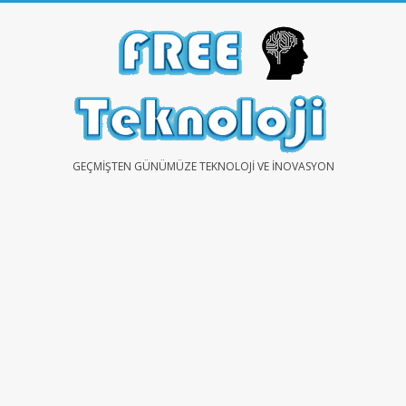
Skip
to
content
FREE
GEÇMIŞTEN GÜNÜMÜZE TEKNOLOJI VE İNOVASYON
TEKNOLOJİ