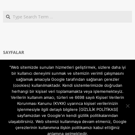
Search
SAYFALAR
Ana Sayfa
"Web sitemizde sunulan hizmetleri geliştirmek, sizlere daha iyi
Gizlilik ve Çerezler (Cookies) Politikası
bir kullanıcı deneyimi sunmak ve sitemizin verimli çalışmasını
Hakkımızda
sağlamak amacıyla Google tarafından sağlanan çerezler
İletişim Kanalları
(cookies) kullanılmaktadır. Kendi sistemlerimizde doğrudan
MODEM KURULUM
herhangi bir kişisel veri toplamamakta veya işlememekteyiz.
Verilerin kullanım amacı, türleri ve 6698 sayılı Kişisel Verilerin
TEKNİK DESTEK
Korunması Kanunu (KVKK) uyarınca kişisel verilerinizin
TELEVİZYON SİSTEMLERİ
işlenmesiyle ilgili detaylı bilgilere [GİZLİLİK POLİTİKASI]
sayfamızdan ve Google'ın kendi gizlilik politikalarından
ulaşabilirsiniz. Web sitemizi kullanmaya devam etmeniz, Google
çerezlerinin kullanımına ilişkin politikamızı kabul ettiğiniz
anlamına gelmektedir.