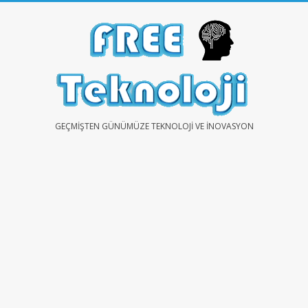
Skip
to
content
FREE
GEÇMIŞTEN GÜNÜMÜZE TEKNOLOJI VE İNOVASYON
TEKNOLOJİ