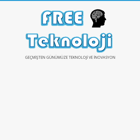
Skip
to
content
FREE
GEÇMIŞTEN GÜNÜMÜZE TEKNOLOJI VE İNOVASYON
TEKNOLOJİ