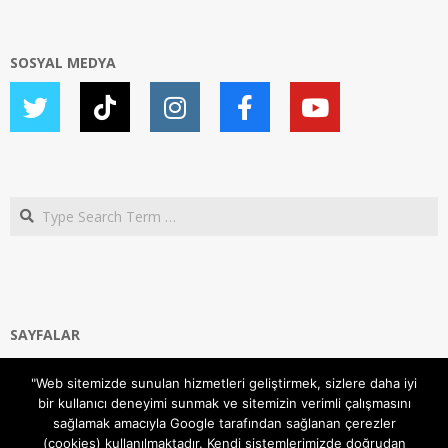
SOSYAL MEDYA
Search
SAYFALAR
Ana Sayfa
"Web sitemizde sunulan hizmetleri geliştirmek, sizlere daha iyi
Gizlilik ve Çerezler (Cookies) Politikası
bir kullanıcı deneyimi sunmak ve sitemizin verimli çalışmasını
Hakkımızda
sağlamak amacıyla Google tarafından sağlanan çerezler
İletişim Kanalları
(cookies) kullanılmaktadır. Kendi sistemlerimizde doğrudan