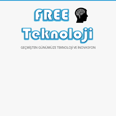
Skip
to
content
FREE
GEÇMIŞTEN GÜNÜMÜZE TEKNOLOJI VE İNOVASYON
TEKNOLOJİ