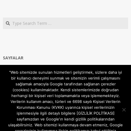
Search
SAYFALAR
Ana Sayfa
"Web sitemizde sunulan hizmetleri geliştirmek, sizlere daha iyi
Gizlilik ve Çerezler (Cookies) Politikası
bir kullanıcı deneyimi sunmak ve sitemizin verimli çalışmasını
Hakkımızda
sağlamak amacıyla Google tarafından sağlanan çerezler
İletişim Kanalları
(cookies) kullanılmaktadır. Kendi sistemlerimizde doğrudan
MODEM KURULUM
herhangi bir kişisel veri toplamamakta veya işlememekteyiz.
Verilerin kullanım amacı, türleri ve 6698 sayılı Kişisel Verilerin
TEKNİK DESTEK
Korunması Kanunu (KVKK) uyarınca kişisel verilerinizin
TELEVİZYON SİSTEMLERİ
işlenmesiyle ilgili detaylı bilgilere [GİZLİLİK POLİTİKASI]
sayfamızdan ve Google'ın kendi gizlilik politikalarından
ulaşabilirsiniz. Web sitemizi kullanmaya devam etmeniz, Google
çerezlerinin kullanımına ilişkin politikamızı kabul ettiğiniz