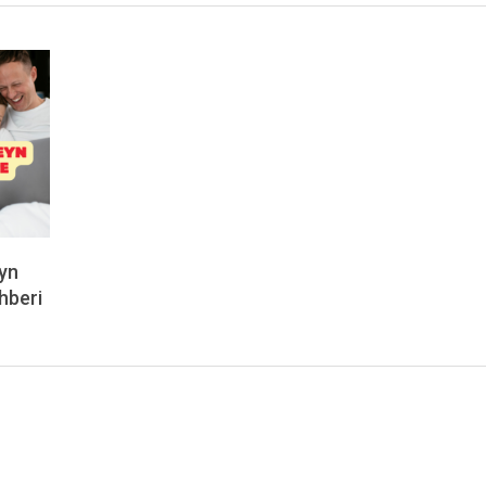
yn
hberi