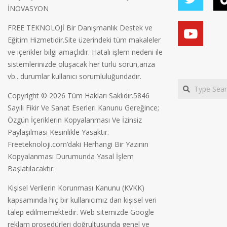
İNOVASYON
FREE TEKNOLOJİ Bir Danışmanlık Destek ve
Eğitim Hizmetidir.Site üzerindeki tüm makaleler
ve içerikler bilgi amaçlıdır. Hatalı işlem nedeni ile
sistemlerinizde oluşacak her türlü sorun,arıza
vb.. durumlar kullanıcı sorumluluğundadır.
Search
Copyright © 2026 Tüm Hakları Saklıdır.5846
Sayılı Fikir Ve Sanat Eserleri Kanunu Gereğince;
Özgün İçeriklerin Kopyalanması Ve İzinsiz
Paylaşılması Kesinlikle Yasaktır.
Freeteknoloji.com’daki Herhangi Bir Yazının
Kopyalanması Durumunda Yasal İşlem
Başlatılacaktır.
Kişisel Verilerin Korunması Kanunu (KVKK)
kapsamında hiç bir kullanıcımız dan kişisel veri
talep edilmemektedir. Web sitemizde Google
reklam prosedürleri doğrultusunda genel ve