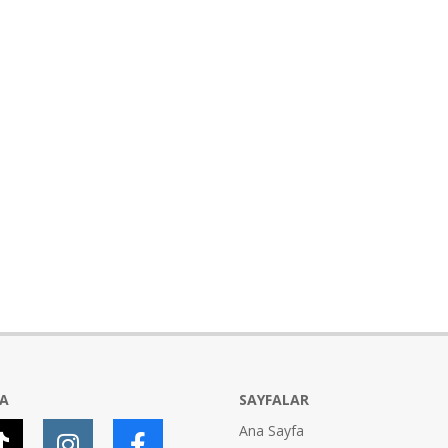
YA
SAYFALAR
Ana Sayfa