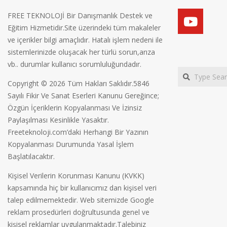
FREE TEKNOLOJİ Bir Danışmanlık Destek ve
Eğitim Hizmetidir.Site üzerindeki tüm makaleler
ve içerikler bilgi amaçlıdır. Hatalı işlem nedeni ile
sistemlerinizde oluşacak her türlü sorun,arıza
vb.. durumlar kullanıcı sorumluluğundadır.
Search
Copyright © 2026 Tüm Hakları Saklıdır.5846
Sayılı Fikir Ve Sanat Eserleri Kanunu Gereğince;
Özgün İçeriklerin Kopyalanması Ve İzinsiz
Paylaşılması Kesinlikle Yasaktır.
Freeteknoloji.com’daki Herhangi Bir Yazının
Kopyalanması Durumunda Yasal İşlem
Başlatılacaktır.
Kişisel Verilerin Korunması Kanunu (KVKK)
kapsamında hiç bir kullanıcımız dan kişisel veri
talep edilmemektedir. Web sitemizde Google
reklam prosedürleri doğrultusunda genel ve
kişisel reklamlar uygulanmaktadır.Talebiniz