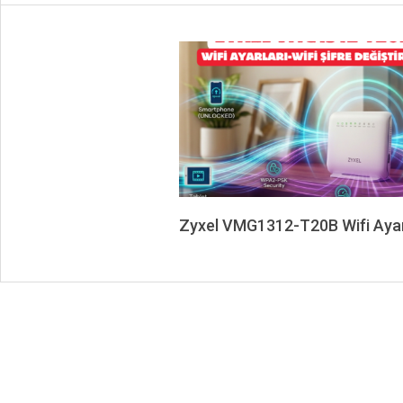
Zyxel VMG1312-T20B Wifi Ayar
2026-
06-
01