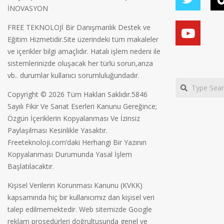
İNOVASYON
FREE TEKNOLOJİ Bir Danışmanlık Destek ve
Eğitim Hizmetidir.Site üzerindeki tüm makaleler
ve içerikler bilgi amaçlıdır. Hatalı işlem nedeni ile
sistemlerinizde oluşacak her türlü sorun,arıza
vb.. durumlar kullanıcı sorumluluğundadır.
Search
Copyright © 2026 Tüm Hakları Saklıdır.5846
Sayılı Fikir Ve Sanat Eserleri Kanunu Gereğince;
Özgün İçeriklerin Kopyalanması Ve İzinsiz
Paylaşılması Kesinlikle Yasaktır.
Freeteknoloji.com’daki Herhangi Bir Yazının
Kopyalanması Durumunda Yasal İşlem
Başlatılacaktır.
Kişisel Verilerin Korunması Kanunu (KVKK)
kapsamında hiç bir kullanıcımız dan kişisel veri
talep edilmemektedir. Web sitemizde Google
reklam prosedürleri doğrultusunda genel ve