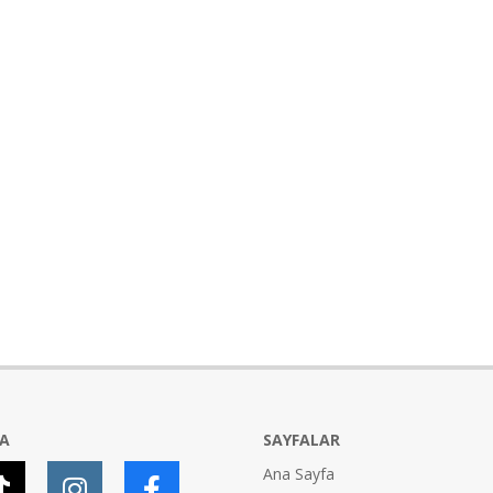
YA
SAYFALAR
Ana Sayfa