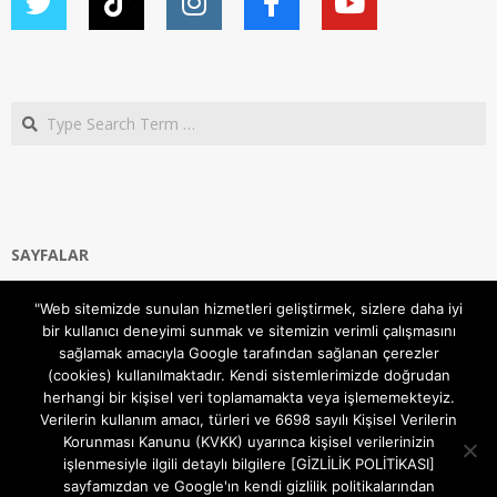
Search
SAYFALAR
Ana Sayfa
"Web sitemizde sunulan hizmetleri geliştirmek, sizlere daha iyi
Gizlilik ve Çerezler (Cookies) Politikası
bir kullanıcı deneyimi sunmak ve sitemizin verimli çalışmasını
Hakkımızda
sağlamak amacıyla Google tarafından sağlanan çerezler
İletişim Kanalları
(cookies) kullanılmaktadır. Kendi sistemlerimizde doğrudan
MODEM KURULUM
herhangi bir kişisel veri toplamamakta veya işlememekteyiz.
Verilerin kullanım amacı, türleri ve 6698 sayılı Kişisel Verilerin
TEKNİK DESTEK
Korunması Kanunu (KVKK) uyarınca kişisel verilerinizin
TELEVİZYON SİSTEMLERİ
işlenmesiyle ilgili detaylı bilgilere [GİZLİLİK POLİTİKASI]
sayfamızdan ve Google'ın kendi gizlilik politikalarından