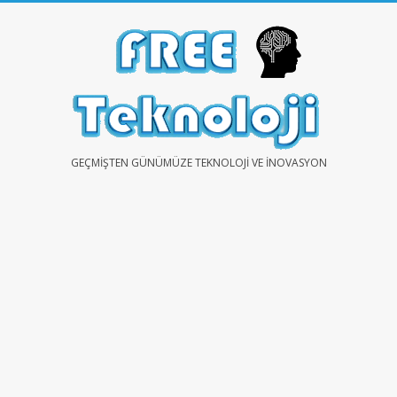
Skip
to
content
FREE
GEÇMIŞTEN GÜNÜMÜZE TEKNOLOJI VE İNOVASYON
TEKNOLOJİ