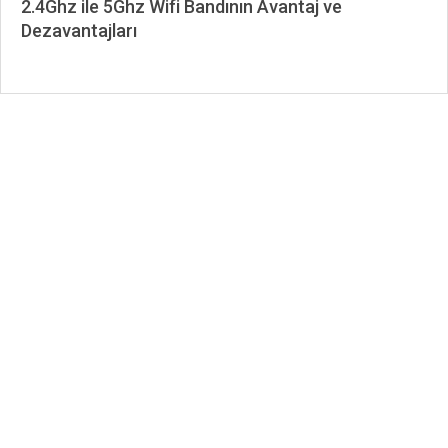
2.4Ghz ile 5Ghz Wifi Bandının Avantaj ve
Dezavantajları
2023-
01-
28