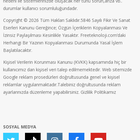
nedeni ile sistemlerinizde oluşacak her türlü sorun,arıza vb..
durumlar kullanıcı sorumluluğundadır.
Copyright © 2026 Tüm Hakları Saklıdır.5846 Sayılı Fikir Ve Sanat
Eserleri Kanunu Gereğince; Özgün İçeriklerin Kopyalanması Ve
İzinsiz Paylaşılması Kesinlikle Yasaktır. Freeteknoloji.com’daki
Herhangi Bir Yazının Kopyalanması Durumunda Yasal İşlem
Başlatılacaktır.
Kişisel Verilerin Korunması Kanunu (KVKK) kapsamında hiç bir
kullanıcımız dan kişisel veri talep edilmemektedir. Web sitemizde
Google reklam prosedürleri doğrultusunda genel ve kişisel
reklamlar uygulanmaktadır.Talebiniz doğrultusunda reklam
ayarlarınızda düzenleme yapabilirsiniz.
Gizlilik Politikamız
SOSYAL MEDYA