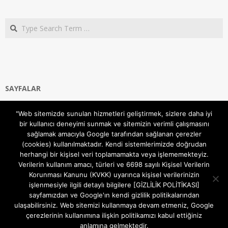
Search
SAYFALAR
Ana Sayfa
"Web sitemizde sunulan hizmetleri geliştirmek, sizlere daha iyi
Gizlilik ve Çerezler (Cookies) Politikası
bir kullanıcı deneyimi sunmak ve sitemizin verimli çalışmasını
Hakkımızda
sağlamak amacıyla Google tarafından sağlanan çerezler
İletişim Kanalları
(cookies) kullanılmaktadır. Kendi sistemlerimizde doğrudan
MODEM KURULUM
herhangi bir kişisel veri toplamamakta veya işlememekteyiz.
Verilerin kullanım amacı, türleri ve 6698 sayılı Kişisel Verilerin
TEKNİK DESTEK
Korunması Kanunu (KVKK) uyarınca kişisel verilerinizin
TELEVİZYON SİSTEMLERİ
işlenmesiyle ilgili detaylı bilgilere [GİZLİLİK POLİTİKASI]
sayfamızdan ve Google'ın kendi gizlilik politikalarından
ulaşabilirsiniz. Web sitemizi kullanmaya devam etmeniz, Google
çerezlerinin kullanımına ilişkin politikamızı kabul ettiğiniz
anlamına gelmektedir.