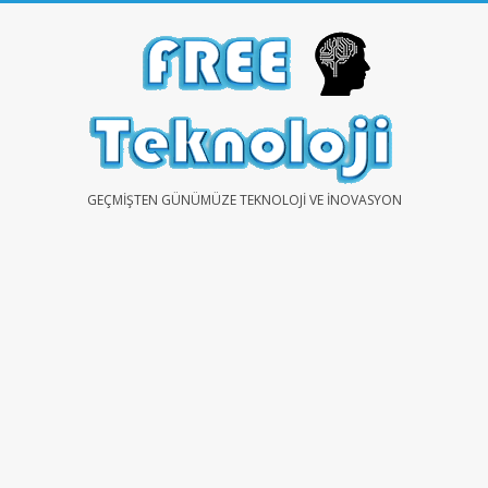
Skip
to
content
FREE
GEÇMIŞTEN GÜNÜMÜZE TEKNOLOJI VE İNOVASYON
TEKNOLOJİ