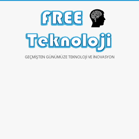
Skip
to
content
FREE
GEÇMIŞTEN GÜNÜMÜZE TEKNOLOJI VE İNOVASYON
TEKNOLOJİ