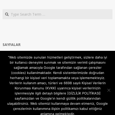
Search
SAYFALAR
Ana Sayfa
"Web sitemizde sunulan hizmetleri geliştirmek, sizlere daha iyi
Gizlilik ve Çerezler (Cookies) Politikası
bir kullanıcı deneyimi sunmak ve sitemizin verimli çalışmasını
Hakkımızda
sağlamak amacıyla Google tarafından sağlanan çerezler
İletişim Kanalları
(cookies) kullanılmaktadır. Kendi sistemlerimizde doğrudan
MODEM KURULUM
herhangi bir kişisel veri toplamamakta veya işlememekteyiz.
Verilerin kullanım amacı, türleri ve 6698 sayılı Kişisel Verilerin
TEKNİK DESTEK
Korunması Kanunu (KVKK) uyarınca kişisel verilerinizin
TELEVİZYON SİSTEMLERİ
işlenmesiyle ilgili detaylı bilgilere [GİZLİLİK POLİTİKASI]
sayfamızdan ve Google'ın kendi gizlilik politikalarından
ulaşabilirsiniz. Web sitemizi kullanmaya devam etmeniz, Google
çerezlerinin kullanımına ilişkin politikamızı kabul ettiğiniz
anlamına gelmektedir.