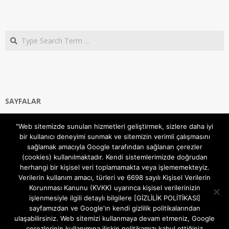
Search
SAYFALAR
Ana Sayfa
"Web sitemizde sunulan hizmetleri geliştirmek, sizlere daha iyi
Gizlilik ve Çerezler (Cookies) Politikası
bir kullanıcı deneyimi sunmak ve sitemizin verimli çalışmasını
Hakkımızda
sağlamak amacıyla Google tarafından sağlanan çerezler
İletişim Kanalları
(cookies) kullanılmaktadır. Kendi sistemlerimizde doğrudan
MODEM KURULUM
herhangi bir kişisel veri toplamamakta veya işlememekteyiz.
Verilerin kullanım amacı, türleri ve 6698 sayılı Kişisel Verilerin
TEKNİK DESTEK
Korunması Kanunu (KVKK) uyarınca kişisel verilerinizin
TELEVİZYON SİSTEMLERİ
işlenmesiyle ilgili detaylı bilgilere [GİZLİLİK POLİTİKASI]
sayfamızdan ve Google'ın kendi gizlilik politikalarından
ulaşabilirsiniz. Web sitemizi kullanmaya devam etmeniz, Google
çerezlerinin kullanımına ilişkin politikamızı kabul ettiğiniz