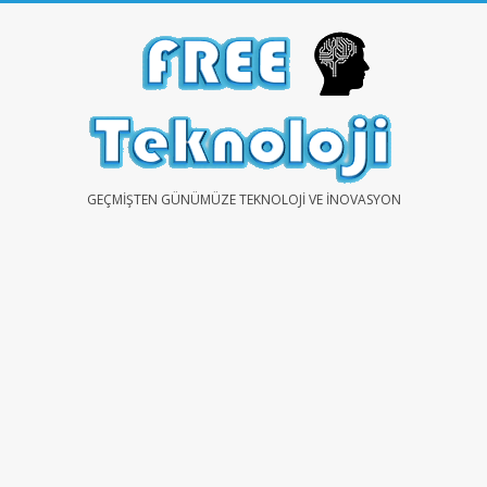
Skip
to
content
FREE
GEÇMIŞTEN GÜNÜMÜZE TEKNOLOJI VE İNOVASYON
TEKNOLOJİ