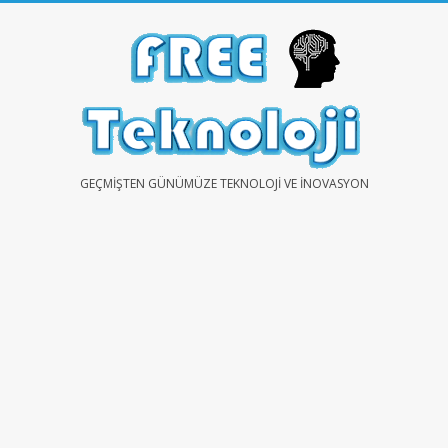
Skip
to
content
FREE
GEÇMIŞTEN GÜNÜMÜZE TEKNOLOJI VE İNOVASYON
TEKNOLOJİ