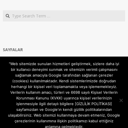
Search
SAYFALAR
Ana Sayfa
"Web sitemizde sunulan hizmetleri geliştirmek, sizlere daha iyi
Gizlilik ve Çerezler (Cookies) Politikası
bir kullanıcı deneyimi sunmak ve sitemizin verimli çalışmasını
Hakkımızda
sağlamak amacıyla Google tarafından sağlanan çerezler
İletişim Kanalları
(cookies) kullanılmaktadır. Kendi sistemlerimizde doğrudan
MODEM KURULUM
herhangi bir kişisel veri toplamamakta veya işlememekteyiz.
Verilerin kullanım amacı, türleri ve 6698 sayılı Kişisel Verilerin
TEKNİK DESTEK
Korunması Kanunu (KVKK) uyarınca kişisel verilerinizin
TELEVİZYON SİSTEMLERİ
işlenmesiyle ilgili detaylı bilgilere [GİZLİLİK POLİTİKASI]
sayfamızdan ve Google'ın kendi gizlilik politikalarından
ulaşabilirsiniz. Web sitemizi kullanmaya devam etmeniz, Google
çerezlerinin kullanımına ilişkin politikamızı kabul ettiğiniz
anlamına gelmektedir.