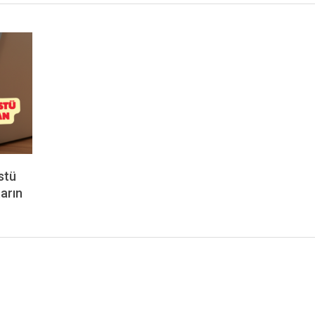
stü
tarın