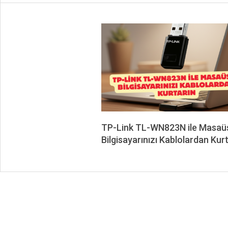
TP-Link TL-WN823N ile Masaü
Bilgisayarınızı Kablolardan Kur
2026-
02-
17