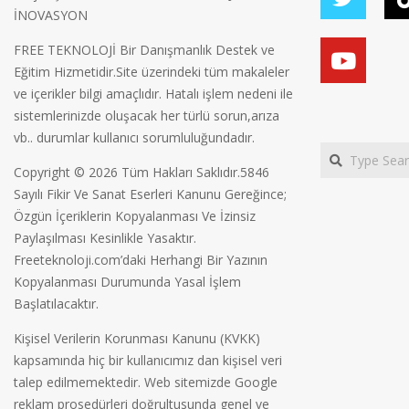
İNOVASYON
FREE TEKNOLOJİ Bir Danışmanlık Destek ve
Eğitim Hizmetidir.Site üzerindeki tüm makaleler
ve içerikler bilgi amaçlıdır. Hatalı işlem nedeni ile
sistemlerinizde oluşacak her türlü sorun,arıza
vb.. durumlar kullanıcı sorumluluğundadır.
Search
Copyright © 2026 Tüm Hakları Saklıdır.5846
Sayılı Fikir Ve Sanat Eserleri Kanunu Gereğince;
Özgün İçeriklerin Kopyalanması Ve İzinsiz
Paylaşılması Kesinlikle Yasaktır.
Freeteknoloji.com’daki Herhangi Bir Yazının
Kopyalanması Durumunda Yasal İşlem
Başlatılacaktır.
Kişisel Verilerin Korunması Kanunu (KVKK)
kapsamında hiç bir kullanıcımız dan kişisel veri
talep edilmemektedir. Web sitemizde Google
reklam prosedürleri doğrultusunda genel ve