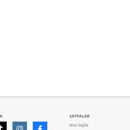
YA
SAYFALAR
Ana Sayfa