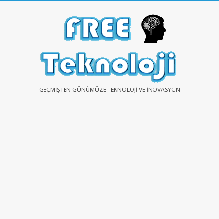
Skip
to
content
FREE
GEÇMIŞTEN GÜNÜMÜZE TEKNOLOJI VE İNOVASYON
TEKNOLOJİ