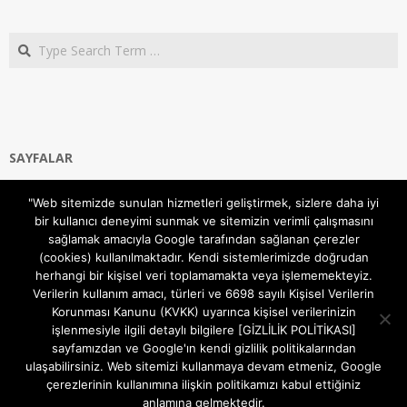
Search
SAYFALAR
Ana Sayfa
"Web sitemizde sunulan hizmetleri geliştirmek, sizlere daha iyi
Gizlilik ve Çerezler (Cookies) Politikası
bir kullanıcı deneyimi sunmak ve sitemizin verimli çalışmasını
Hakkımızda
sağlamak amacıyla Google tarafından sağlanan çerezler
İletişim Kanalları
(cookies) kullanılmaktadır. Kendi sistemlerimizde doğrudan
MODEM KURULUM
herhangi bir kişisel veri toplamamakta veya işlememekteyiz.
Verilerin kullanım amacı, türleri ve 6698 sayılı Kişisel Verilerin
TEKNİK DESTEK
Korunması Kanunu (KVKK) uyarınca kişisel verilerinizin
TELEVİZYON SİSTEMLERİ
işlenmesiyle ilgili detaylı bilgilere [GİZLİLİK POLİTİKASI]
sayfamızdan ve Google'ın kendi gizlilik politikalarından
ulaşabilirsiniz. Web sitemizi kullanmaya devam etmeniz, Google
çerezlerinin kullanımına ilişkin politikamızı kabul ettiğiniz
anlamına gelmektedir.