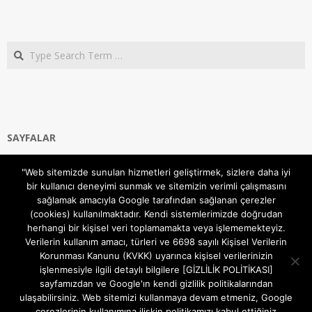
Search
SAYFALAR
Ana Sayfa
"Web sitemizde sunulan hizmetleri geliştirmek, sizlere daha iyi
Gizlilik ve Çerezler (Cookies) Politikası
bir kullanıcı deneyimi sunmak ve sitemizin verimli çalışmasını
Hakkımızda
sağlamak amacıyla Google tarafından sağlanan çerezler
İletişim Kanalları
(cookies) kullanılmaktadır. Kendi sistemlerimizde doğrudan
MODEM KURULUM
herhangi bir kişisel veri toplamamakta veya işlememekteyiz.
Verilerin kullanım amacı, türleri ve 6698 sayılı Kişisel Verilerin
TEKNİK DESTEK
Korunması Kanunu (KVKK) uyarınca kişisel verilerinizin
TELEVİZYON SİSTEMLERİ
işlenmesiyle ilgili detaylı bilgilere [GİZLİLİK POLİTİKASI]
sayfamızdan ve Google'ın kendi gizlilik politikalarından
ulaşabilirsiniz. Web sitemizi kullanmaya devam etmeniz, Google
çerezlerinin kullanımına ilişkin politikamızı kabul ettiğiniz