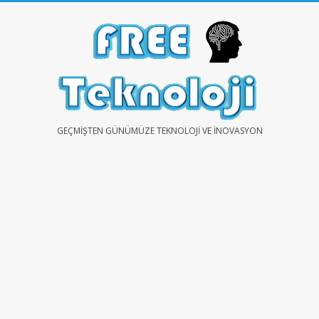
Skip
to
content
FREE
GEÇMIŞTEN GÜNÜMÜZE TEKNOLOJI VE İNOVASYON
TEKNOLOJİ