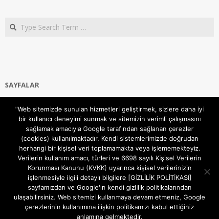
Search
SAYFALAR
Ana Sayfa
"Web sitemizde sunulan hizmetleri geliştirmek, sizlere daha iyi
Gizlilik ve Çerezler (Cookies) Politikası
bir kullanıcı deneyimi sunmak ve sitemizin verimli çalışmasını
Hakkımızda
sağlamak amacıyla Google tarafından sağlanan çerezler
İletişim Kanalları
(cookies) kullanılmaktadır. Kendi sistemlerimizde doğrudan
MODEM KURULUM
herhangi bir kişisel veri toplamamakta veya işlememekteyiz.
Verilerin kullanım amacı, türleri ve 6698 sayılı Kişisel Verilerin
TEKNİK DESTEK
Korunması Kanunu (KVKK) uyarınca kişisel verilerinizin
TELEVİZYON SİSTEMLERİ
işlenmesiyle ilgili detaylı bilgilere [GİZLİLİK POLİTİKASI]
sayfamızdan ve Google'ın kendi gizlilik politikalarından
ulaşabilirsiniz. Web sitemizi kullanmaya devam etmeniz, Google
çerezlerinin kullanımına ilişkin politikamızı kabul ettiğiniz
anlamına gelmektedir.