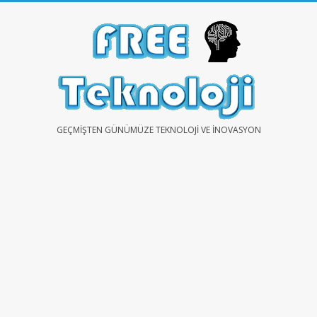
Skip
to
content
FREE
GEÇMIŞTEN GÜNÜMÜZE TEKNOLOJI VE İNOVASYON
TEKNOLOJİ