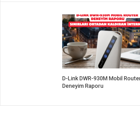
D-Link DWR-930M Mobil Route
Deneyim Raporu
2026-
07-
08