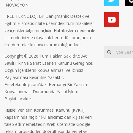
İNOVASYON
FREE TEKNOLOJİ Bir Danışmanlık Destek ve
Eğitim Hizmetidir.Site üzerindeki tüm makaleler
ve içerikler bilgi amaçlıdır. Hatalı işlem nedeni ile
sistemlerinizde oluşacak her türlü sorun,arıza
vb.. durumlar kullanıcı sorumluluğundadır.
Search
Copyright © 2026 Tüm Hakları Saklıdır.5846
Sayılı Fikir Ve Sanat Eserleri Kanunu Gereğince;
Özgün İçeriklerin Kopyalanması Ve İzinsiz
Paylaşılması Kesinlikle Yasaktır.
Freeteknoloji.com’daki Herhangi Bir Yazının
Kopyalanması Durumunda Yasal İşlem
Başlatılacaktır.
Kişisel Verilerin Korunması Kanunu (KVKK)
kapsamında hiç bir kullanıcımız dan kişisel veri
talep edilmemektedir. Web sitemizde Google
reklam prosedürleri doğrultusunda genel ve