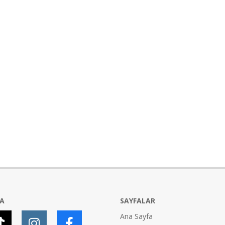
YA
SAYFALAR
Ana Sayfa