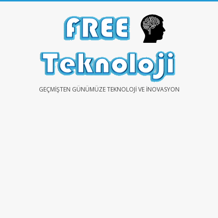
Skip
to
content
FREE
GEÇMIŞTEN GÜNÜMÜZE TEKNOLOJI VE İNOVASYON
TEKNOLOJİ