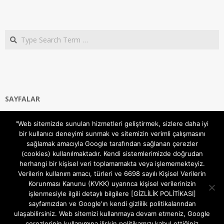
Search
SAYFALAR
Ana Sayfa
"Web sitemizde sunulan hizmetleri geliştirmek, sizlere daha iyi
Gizlilik ve Çerezler (Cookies) Politikası
bir kullanıcı deneyimi sunmak ve sitemizin verimli çalışmasını
Hakkımızda
sağlamak amacıyla Google tarafından sağlanan çerezler
İletişim Kanalları
(cookies) kullanılmaktadır. Kendi sistemlerimizde doğrudan
MODEM KURULUM
herhangi bir kişisel veri toplamamakta veya işlememekteyiz.
Verilerin kullanım amacı, türleri ve 6698 sayılı Kişisel Verilerin
TEKNİK DESTEK
Korunması Kanunu (KVKK) uyarınca kişisel verilerinizin
TELEVİZYON SİSTEMLERİ
işlenmesiyle ilgili detaylı bilgilere [GİZLİLİK POLİTİKASI]
sayfamızdan ve Google'ın kendi gizlilik politikalarından
ulaşabilirsiniz. Web sitemizi kullanmaya devam etmeniz, Google
çerezlerinin kullanımına ilişkin politikamızı kabul ettiğiniz