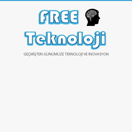
Skip
to
content
FREE
GEÇMIŞTEN GÜNÜMÜZE TEKNOLOJI VE İNOVASYON
TEKNOLOJİ