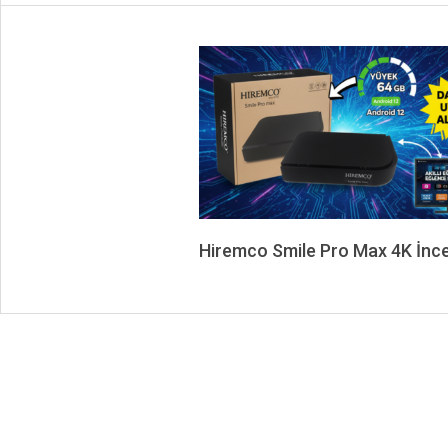
Hiremco Smile Pro Max 4K İnc
2026-
01-
23