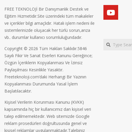
FREE TEKNOLOJİ Bir Danışmanlık Destek ve
Eğitim Hizmetidir.Site üzerindeki tüm makaleler
ve içerikler bilgi amaçlıdır. Hatalı işlem nedeni ile
sistemlerinizde oluşacak her türlü sorun,arıza
vb.. durumlar kullanıcı sorumluluğundadır.
Search
Copyright © 2026 Tüm Hakları Saklıdır.5846
Sayılı Fikir Ve Sanat Eserleri Kanunu Gereğince;
Özgün İçeriklerin Kopyalanması Ve İzinsiz
Paylaşılması Kesinlikle Yasaktır.
Freeteknoloji.com’daki Herhangi Bir Yazının
Kopyalanması Durumunda Yasal İşlem
Başlatılacaktır.
Kişisel Verilerin Korunması Kanunu (KVKK)
kapsamında hiç bir kullanıcımız dan kişisel veri
talep edilmemektedir. Web sitemizde Google
reklam prosedürleri doğrultusunda genel ve
kişisel reklamlar uygulanmaktadır.Talebiniz