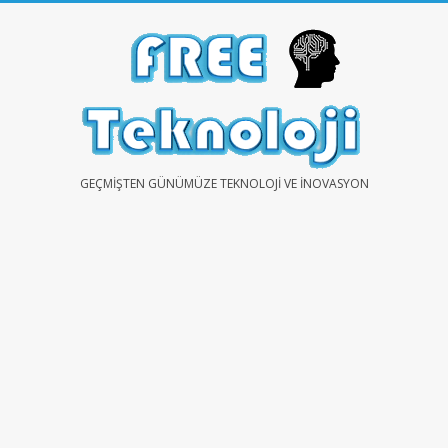
Skip
to
content
FREE
GEÇMIŞTEN GÜNÜMÜZE TEKNOLOJI VE İNOVASYON
TEKNOLOJİ