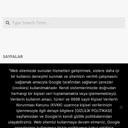
Search
SAYFALAR
Ana Sayfa
"Web sitemizde sunulan hizmetleri geliştirmek, sizlere daha iyi
Gizlilik ve Çerezler (Cookies) Politikası
bir kullanıcı deneyimi sunmak ve sitemizin verimli çalışmasını
Hakkımızda
sağlamak amacıyla Google tarafından sağlanan çerezler
İletişim Kanalları
(cookies) kullanılmaktadır. Kendi sistemlerimizde doğrudan
MODEM KURULUM
herhangi bir kişisel veri toplamamakta veya işlememekteyiz.
Verilerin kullanım amacı, türleri ve 6698 sayılı Kişisel Verilerin
TEKNİK DESTEK
Korunması Kanunu (KVKK) uyarınca kişisel verilerinizin
TELEVİZYON SİSTEMLERİ
işlenmesiyle ilgili detaylı bilgilere [GİZLİLİK POLİTİKASI]
sayfamızdan ve Google'ın kendi gizlilik politikalarından
ulaşabilirsiniz. Web sitemizi kullanmaya devam etmeniz, Google
çerezlerinin kullanımına ilişkin politikamızı kabul ettiğiniz