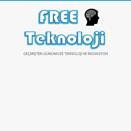
Skip
to
content
FREE
GEÇMIŞTEN GÜNÜMÜZE TEKNOLOJI VE İNOVASYON
TEKNOLOJİ