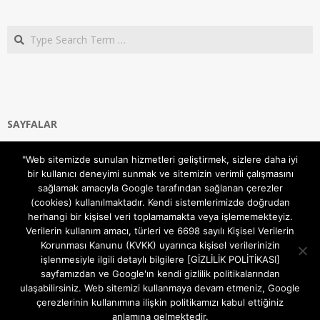
Search
SAYFALAR
Ana Sayfa
"Web sitemizde sunulan hizmetleri geliştirmek, sizlere daha iyi
Gizlilik ve Çerezler (Cookies) Politikası
bir kullanıcı deneyimi sunmak ve sitemizin verimli çalışmasını
Hakkımızda
sağlamak amacıyla Google tarafından sağlanan çerezler
İletişim Kanalları
(cookies) kullanılmaktadır. Kendi sistemlerimizde doğrudan
MODEM KURULUM
herhangi bir kişisel veri toplamamakta veya işlememekteyiz.
Verilerin kullanım amacı, türleri ve 6698 sayılı Kişisel Verilerin
TEKNİK DESTEK
Korunması Kanunu (KVKK) uyarınca kişisel verilerinizin
TELEVİZYON SİSTEMLERİ
işlenmesiyle ilgili detaylı bilgilere [GİZLİLİK POLİTİKASI]
sayfamızdan ve Google'ın kendi gizlilik politikalarından
ulaşabilirsiniz. Web sitemizi kullanmaya devam etmeniz, Google
çerezlerinin kullanımına ilişkin politikamızı kabul ettiğiniz
anlamına gelmektedir.