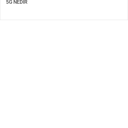
5G NEDİR
2023-
01-
27