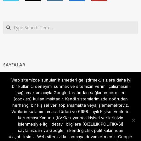
Search
SAYFALAR
Ana Sayfa
"Web sitemizde sunulan hizmetleri geliştirmek, sizlere daha iyi
Gizlilik ve Çerezler (Cookies) Politikası
bir kullanıcı deneyimi sunmak ve sitemizin verimli çalışmasını
Hakkımızda
sağlamak amacıyla Google tarafından sağlanan çerezler
İletişim Kanalları
(cookies) kullanılmaktadır. Kendi sistemlerimizde doğrudan
MODEM KURULUM
herhangi bir kişisel veri toplamamakta veya işlememekteyiz.
Verilerin kullanım amacı, türleri ve 6698 sayılı Kişisel Verilerin
TEKNİK DESTEK
Korunması Kanunu (KVKK) uyarınca kişisel verilerinizin
TELEVİZYON SİSTEMLERİ
işlenmesiyle ilgili detaylı bilgilere [GİZLİLİK POLİTİKASI]
sayfamızdan ve Google'ın kendi gizlilik politikalarından
ulaşabilirsiniz. Web sitemizi kullanmaya devam etmeniz, Google