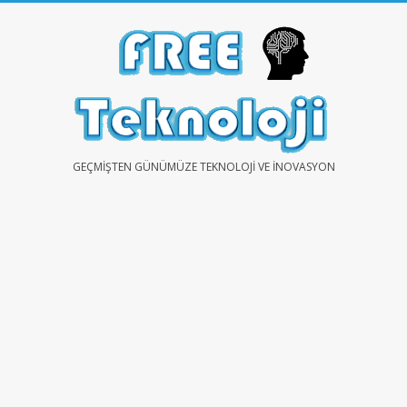
Skip
to
content
FREE
GEÇMIŞTEN GÜNÜMÜZE TEKNOLOJI VE İNOVASYON
TEKNOLOJİ