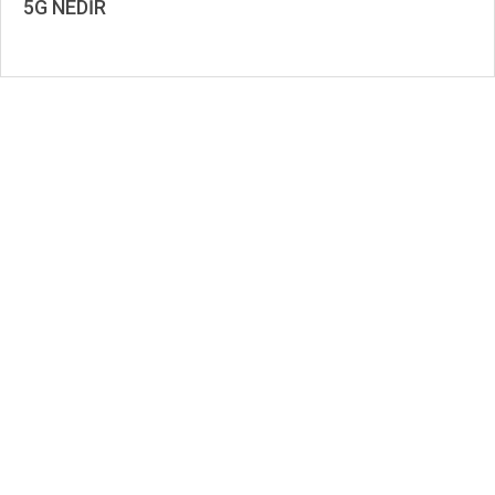
5G NEDİR
2023-
01-
27