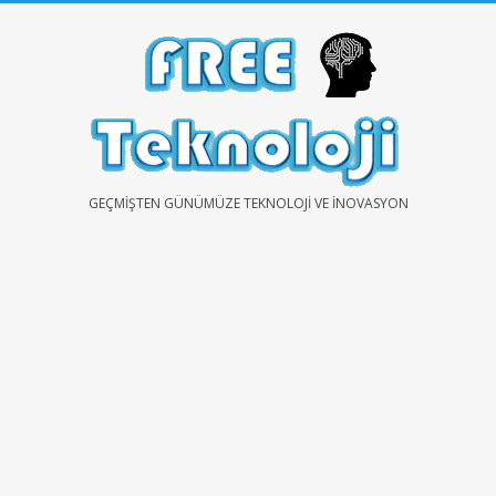
Skip
to
content
FREE
GEÇMIŞTEN GÜNÜMÜZE TEKNOLOJI VE İNOVASYON
TEKNOLOJİ