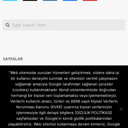
Search
SAYFALAR
Ana Sayfa
"Web sitemizde sunulan hizmetleri geliştirmek, sizlere daha iyi
Gizlilik ve Çerezler (Cookies) Politikası
bir kullanıcı deneyimi sunmak ve sitemizin verimli çalışmasını
Hakkımızda
sağlamak amacıyla Google tarafından sağlanan çerezler
İletişim Kanalları
(cookies) kullanılmaktadır. Kendi sistemlerimizde doğrudan
MODEM KURULUM
herhangi bir kişisel veri toplamamakta veya işlememekteyiz.
Verilerin kullanım amacı, türleri ve 6698 sayılı Kişisel Verilerin
TEKNİK DESTEK
Korunması Kanunu (KVKK) uyarınca kişisel verilerinizin
TELEVİZYON SİSTEMLERİ
işlenmesiyle ilgili detaylı bilgilere [GİZLİLİK POLİTİKASI]
sayfamızdan ve Google'ın kendi gizlilik politikalarından
ulaşabilirsiniz. Web sitemizi kullanmaya devam etmeniz, Google