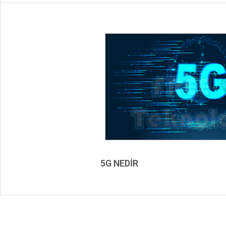
5G NEDİR
2023-
01-
27