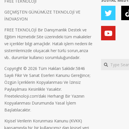
SOSYAL MED
FREE TEKNOLOJİ
GEÇMİŞTEN GÜNÜMÜZE TEKNOLOJİ VE
İNOVASYON
FREE TEKNOLOJİ Bir Danışmanlık Destek ve
Eğitim Hizmetidir.Site üzerindeki tüm makaleler
ve içerikler bilgi amaçlıdır. Hatalı işlem nedeni ile
sistemlerinizde oluşacak her türlü sorun,arıza
vb.. durumlar kullanıcı sorumluluğundadır.
Search
Copyright © 2026 Tüm Hakları Saklıdır.5846
Sayılı Fikir Ve Sanat Eserleri Kanunu Gereğince;
Özgün İçeriklerin Kopyalanması Ve İzinsiz
Paylaşılması Kesinlikle Yasaktır.
Freeteknoloji.com’daki Herhangi Bir Yazının
Kopyalanması Durumunda Yasal İşlem
Başlatılacaktır.
Kişisel Verilerin Korunması Kanunu (KVKK)
kapsamında hiç bir kullanıcımız dan kişisel veri