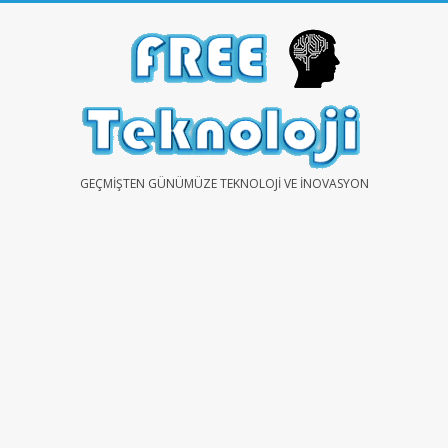
Skip
to
content
FREE
GEÇMIŞTEN GÜNÜMÜZE TEKNOLOJI VE İNOVASYON
TEKNOLOJİ