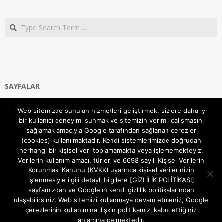
Search
SAYFALAR
Ana Sayfa
"Web sitemizde sunulan hizmetleri geliştirmek, sizlere daha iyi
Gizlilik ve Çerezler (Cookies) Politikası
bir kullanıcı deneyimi sunmak ve sitemizin verimli çalışmasını
Hakkımızda
sağlamak amacıyla Google tarafından sağlanan çerezler
İletişim Kanalları
(cookies) kullanılmaktadır. Kendi sistemlerimizde doğrudan
MODEM KURULUM
herhangi bir kişisel veri toplamamakta veya işlememekteyiz.
Verilerin kullanım amacı, türleri ve 6698 sayılı Kişisel Verilerin
TEKNİK DESTEK
Korunması Kanunu (KVKK) uyarınca kişisel verilerinizin
TELEVİZYON SİSTEMLERİ
işlenmesiyle ilgili detaylı bilgilere [GİZLİLİK POLİTİKASI]
sayfamızdan ve Google'ın kendi gizlilik politikalarından
ulaşabilirsiniz. Web sitemizi kullanmaya devam etmeniz, Google
çerezlerinin kullanımına ilişkin politikamızı kabul ettiğiniz
anlamına gelmektedir.