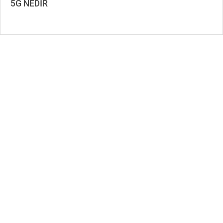
5G NEDİR
2023-
01-
27