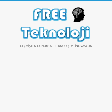
Skip
to
content
FREE
GEÇMIŞTEN GÜNÜMÜZE TEKNOLOJI VE İNOVASYON
TEKNOLOJİ