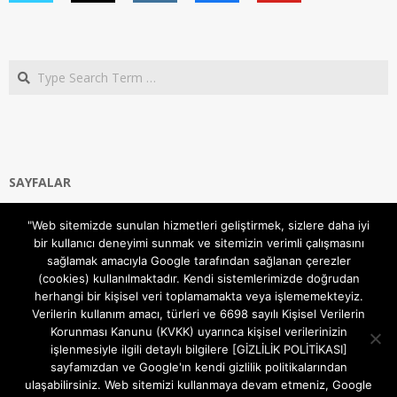
Search
SAYFALAR
Ana Sayfa
"Web sitemizde sunulan hizmetleri geliştirmek, sizlere daha iyi
Gizlilik ve Çerezler (Cookies) Politikası
bir kullanıcı deneyimi sunmak ve sitemizin verimli çalışmasını
Hakkımızda
sağlamak amacıyla Google tarafından sağlanan çerezler
İletişim Kanalları
(cookies) kullanılmaktadır. Kendi sistemlerimizde doğrudan
MODEM KURULUM
herhangi bir kişisel veri toplamamakta veya işlememekteyiz.
Verilerin kullanım amacı, türleri ve 6698 sayılı Kişisel Verilerin
TEKNİK DESTEK
Korunması Kanunu (KVKK) uyarınca kişisel verilerinizin
TELEVİZYON SİSTEMLERİ
işlenmesiyle ilgili detaylı bilgilere [GİZLİLİK POLİTİKASI]
sayfamızdan ve Google'ın kendi gizlilik politikalarından
ulaşabilirsiniz. Web sitemizi kullanmaya devam etmeniz, Google