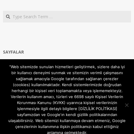
Search
SAYFALAR
Ana Sayfa
"Web sitemizde sunulan hizmetleri geliştirmek, sizlere daha iyi
Gizlilik ve Çerezler (Cookies) Politikası
bir kullanıcı deneyimi sunmak ve sitemizin verimli çalışmasını
Hakkımızda
sağlamak amacıyla Google tarafından sağlanan çerezler
İletişim Kanalları
(cookies) kullanılmaktadır. Kendi sistemlerimizde doğrudan
MODEM KURULUM
herhangi bir kişisel veri toplamamakta veya işlememekteyiz.
Verilerin kullanım amacı, türleri ve 6698 sayılı Kişisel Verilerin
TEKNİK DESTEK
Korunması Kanunu (KVKK) uyarınca kişisel verilerinizin
TELEVİZYON SİSTEMLERİ
işlenmesiyle ilgili detaylı bilgilere [GİZLİLİK POLİTİKASI]
sayfamızdan ve Google'ın kendi gizlilik politikalarından
ulaşabilirsiniz. Web sitemizi kullanmaya devam etmeniz, Google
çerezlerinin kullanımına ilişkin politikamızı kabul ettiğiniz
anlamına gelmektedir.