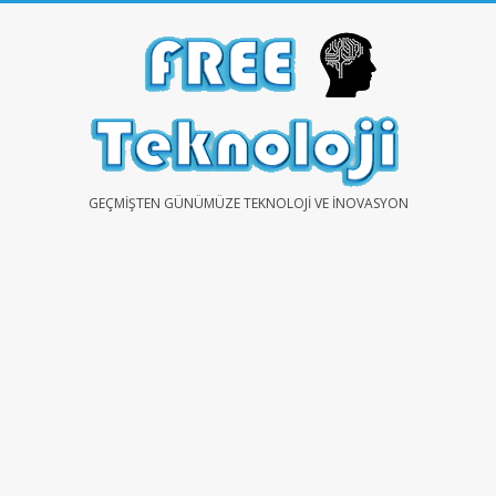
Skip
to
content
FREE
GEÇMIŞTEN GÜNÜMÜZE TEKNOLOJI VE İNOVASYON
TEKNOLOJİ