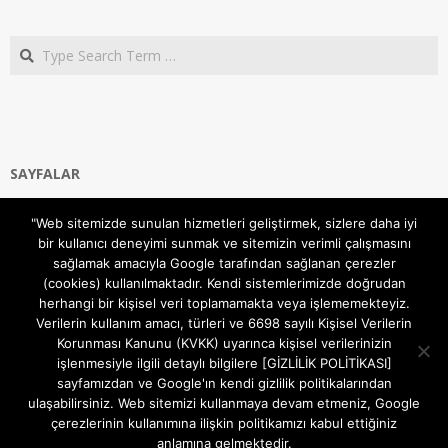
Search
SAYFALAR
Ana Sayfa
"Web sitemizde sunulan hizmetleri geliştirmek, sizlere daha iyi
Gizlilik ve Çerezler (Cookies) Politikası
bir kullanıcı deneyimi sunmak ve sitemizin verimli çalışmasını
Hakkımızda
sağlamak amacıyla Google tarafından sağlanan çerezler
İletişim Kanalları
(cookies) kullanılmaktadır. Kendi sistemlerimizde doğrudan
MODEM KURULUM
herhangi bir kişisel veri toplamamakta veya işlememekteyiz.
Verilerin kullanım amacı, türleri ve 6698 sayılı Kişisel Verilerin
TEKNİK DESTEK
Korunması Kanunu (KVKK) uyarınca kişisel verilerinizin
TELEVİZYON SİSTEMLERİ
işlenmesiyle ilgili detaylı bilgilere [GİZLİLİK POLİTİKASI]
sayfamızdan ve Google'ın kendi gizlilik politikalarından
ulaşabilirsiniz. Web sitemizi kullanmaya devam etmeniz, Google
çerezlerinin kullanımına ilişkin politikamızı kabul ettiğiniz
anlamına gelmektedir.