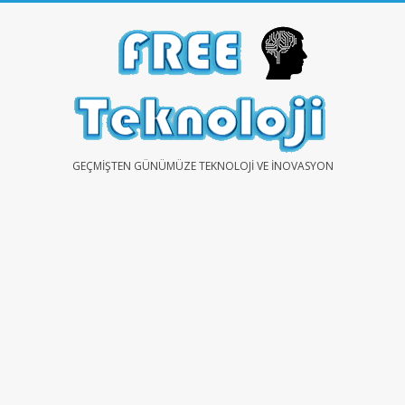
Skip
to
content
FREE
GEÇMIŞTEN GÜNÜMÜZE TEKNOLOJI VE İNOVASYON
TEKNOLOJİ