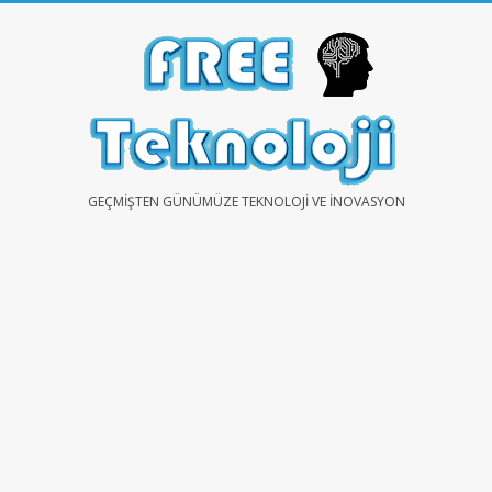
Skip
to
content
FREE
GEÇMIŞTEN GÜNÜMÜZE TEKNOLOJI VE İNOVASYON
TEKNOLOJİ