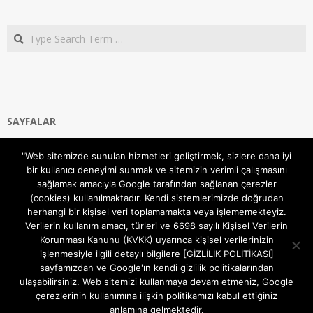
Search
SAYFALAR
Ana Sayfa
"Web sitemizde sunulan hizmetleri geliştirmek, sizlere daha iyi
Gizlilik ve Çerezler (Cookies) Politikası
bir kullanıcı deneyimi sunmak ve sitemizin verimli çalışmasını
Hakkımızda
sağlamak amacıyla Google tarafından sağlanan çerezler
İletişim Kanalları
(cookies) kullanılmaktadır. Kendi sistemlerimizde doğrudan
MODEM KURULUM
herhangi bir kişisel veri toplamamakta veya işlememekteyiz.
Verilerin kullanım amacı, türleri ve 6698 sayılı Kişisel Verilerin
TEKNİK DESTEK
Korunması Kanunu (KVKK) uyarınca kişisel verilerinizin
TELEVİZYON SİSTEMLERİ
işlenmesiyle ilgili detaylı bilgilere [GİZLİLİK POLİTİKASI]
sayfamızdan ve Google'ın kendi gizlilik politikalarından
ulaşabilirsiniz. Web sitemizi kullanmaya devam etmeniz, Google
çerezlerinin kullanımına ilişkin politikamızı kabul ettiğiniz
anlamına gelmektedir.