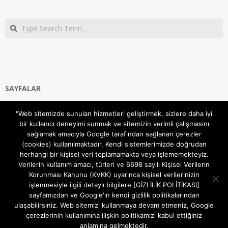
Search
SAYFALAR
Ana Sayfa
"Web sitemizde sunulan hizmetleri geliştirmek, sizlere daha iyi
Gizlilik ve Çerezler (Cookies) Politikası
bir kullanıcı deneyimi sunmak ve sitemizin verimli çalışmasını
Hakkımızda
sağlamak amacıyla Google tarafından sağlanan çerezler
İletişim Kanalları
(cookies) kullanılmaktadır. Kendi sistemlerimizde doğrudan
MODEM KURULUM
herhangi bir kişisel veri toplamamakta veya işlememekteyiz.
Verilerin kullanım amacı, türleri ve 6698 sayılı Kişisel Verilerin
TEKNİK DESTEK
Korunması Kanunu (KVKK) uyarınca kişisel verilerinizin
TELEVİZYON SİSTEMLERİ
işlenmesiyle ilgili detaylı bilgilere [GİZLİLİK POLİTİKASI]
sayfamızdan ve Google'ın kendi gizlilik politikalarından
ulaşabilirsiniz. Web sitemizi kullanmaya devam etmeniz, Google
çerezlerinin kullanımına ilişkin politikamızı kabul ettiğiniz
anlamına gelmektedir.