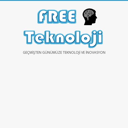
Skip
to
content
FREE
GEÇMIŞTEN GÜNÜMÜZE TEKNOLOJI VE İNOVASYON
TEKNOLOJİ