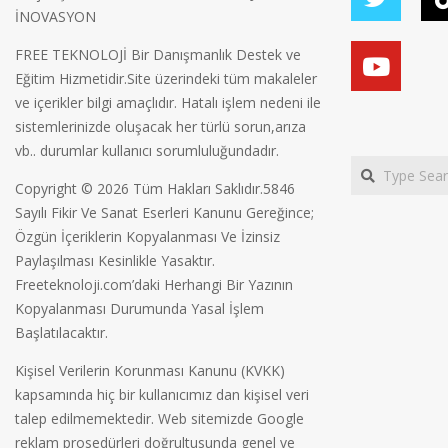
İNOVASYON
FREE TEKNOLOJİ Bir Danışmanlık Destek ve
Eğitim Hizmetidir.Site üzerindeki tüm makaleler
ve içerikler bilgi amaçlıdır. Hatalı işlem nedeni ile
sistemlerinizde oluşacak her türlü sorun,arıza
vb.. durumlar kullanıcı sorumluluğundadır.
Search
Copyright © 2026 Tüm Hakları Saklıdır.5846
Sayılı Fikir Ve Sanat Eserleri Kanunu Gereğince;
Özgün İçeriklerin Kopyalanması Ve İzinsiz
Paylaşılması Kesinlikle Yasaktır.
Freeteknoloji.com’daki Herhangi Bir Yazının
Kopyalanması Durumunda Yasal İşlem
Başlatılacaktır.
Kişisel Verilerin Korunması Kanunu (KVKK)
kapsamında hiç bir kullanıcımız dan kişisel veri
talep edilmemektedir. Web sitemizde Google
reklam prosedürleri doğrultusunda genel ve