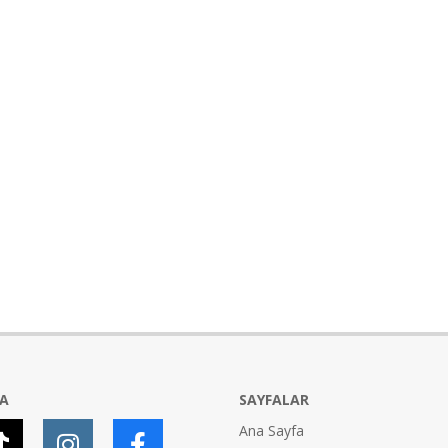
YA
SAYFALAR
Ana Sayfa