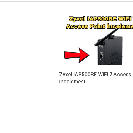
Zyxel IAP500BE WiFi 7 Access 
İncelemesi
2025-
11-
20