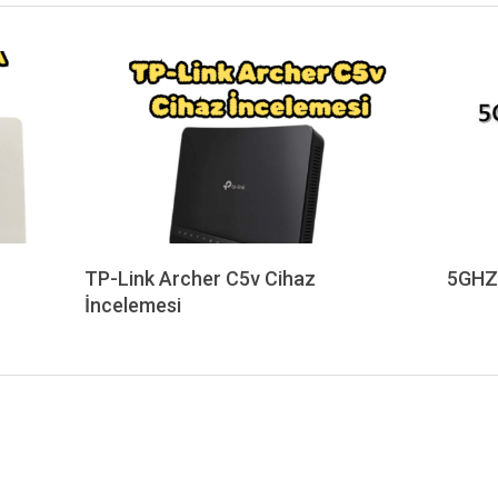
TP-Link Archer C5v Cihaz
5GHZ
İncelemesi
2020-
2024-
02-
06-
15
03