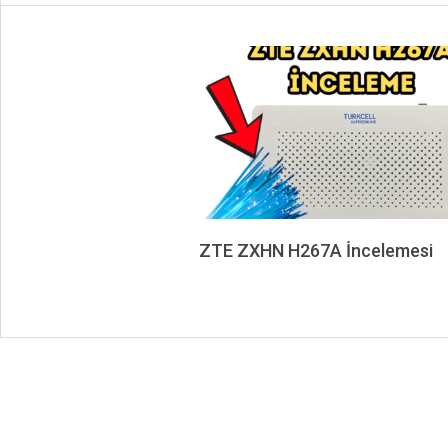
ZTE ZXHN H267A İncelemesi
2024-
10-
05