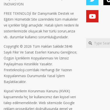
İNOVASYON
FREE TEKNOLOJİ Bir Danışmanlık Destek ve
Eğitim Hizmetidir.Site üzerindeki tüm makaleler
ve içerikler bilgi amaçlıdır. Hatalı işlem nedeni ile
sistemlerinizde oluşacak her türlü sorun,arıza
vb.. durumlar kullanıcı sorumluluğundadır.
Search
Copyright © 2026 Tüm Hakları Saklıdır.5846
Sayılı Fikir Ve Sanat Eserleri Kanunu Gereğince;
Özgün İçeriklerin Kopyalanması Ve İzinsiz
Paylaşılması Kesinlikle Yasaktır.
Freeteknoloji.com’daki Herhangi Bir Yazının
Kopyalanması Durumunda Yasal İşlem
Başlatılacaktır.
Kişisel Verilerin Korunması Kanunu (KVKK)
kapsamında hiç bir kullanıcımız dan kişisel veri
talep edilmemektedir. Web sitemizde Google
reklam prosedürleri doğrultusunda genel ve