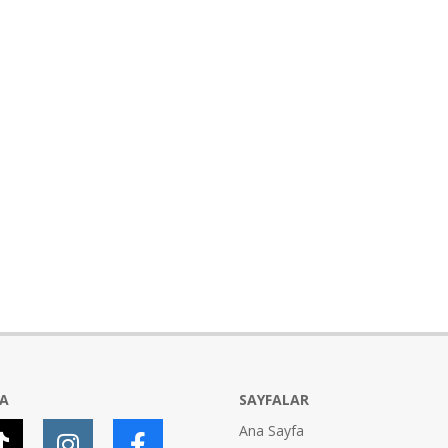
YA
SAYFALAR
Ana Sayfa