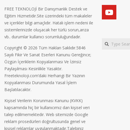
FREE TEKNOLOJİ Bir Danışmanlık Destek ve
Eğitim Hizmetidir.Site üzerindeki tüm makaleler
ve içerikler bilgi amaçlıdır. Hatalı işlem nedeni ile
sistemlerinizde oluşacak her türlü sorun,arıza
vb.. durumlar kullanıcı sorumluluğundadır.
Search
Copyright © 2026 Tüm Hakları Saklıdır.5846
Sayılı Fikir Ve Sanat Eserleri Kanunu Gereğince;
Özgün İçeriklerin Kopyalanması Ve İzinsiz
Paylaşılması Kesinlikle Yasaktır.
Freeteknoloji.com’daki Herhangi Bir Yazının
Kopyalanması Durumunda Yasal İşlem
Başlatılacaktır.
Kişisel Verilerin Korunması Kanunu (KVKK)
kapsamında hiç bir kullanıcımız dan kişisel veri
talep edilmemektedir. Web sitemizde Google
reklam prosedürleri doğrultusunda genel ve
kişisel reklamlar uygulanmaktadır.Talebiniz