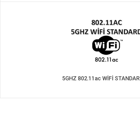
5GHZ 802.11ac WİFİ STANDAR
2020-
02-
15