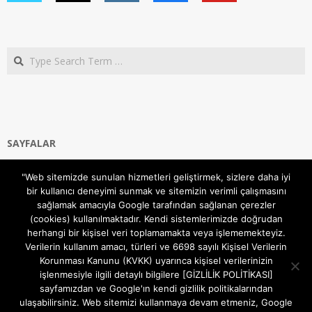
Search
SAYFALAR
Ana Sayfa
"Web sitemizde sunulan hizmetleri geliştirmek, sizlere daha iyi
Gizlilik ve Çerezler (Cookies) Politikası
bir kullanıcı deneyimi sunmak ve sitemizin verimli çalışmasını
Hakkımızda
sağlamak amacıyla Google tarafından sağlanan çerezler
İletişim Kanalları
(cookies) kullanılmaktadır. Kendi sistemlerimizde doğrudan
MODEM KURULUM
herhangi bir kişisel veri toplamamakta veya işlememekteyiz.
Verilerin kullanım amacı, türleri ve 6698 sayılı Kişisel Verilerin
TEKNİK DESTEK
Korunması Kanunu (KVKK) uyarınca kişisel verilerinizin
TELEVİZYON SİSTEMLERİ
işlenmesiyle ilgili detaylı bilgilere [GİZLİLİK POLİTİKASI]
sayfamızdan ve Google'ın kendi gizlilik politikalarından
ulaşabilirsiniz. Web sitemizi kullanmaya devam etmeniz, Google