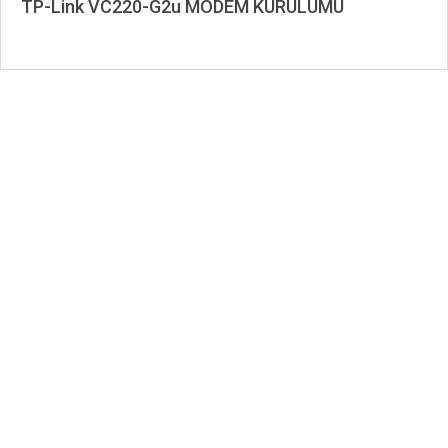
TP-Link VC220-G2u MODEM KURULUMU
2021-
01-
20