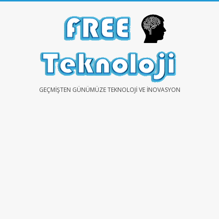
Skip
to
content
FREE
GEÇMIŞTEN GÜNÜMÜZE TEKNOLOJI VE İNOVASYON
TEKNOLOJİ