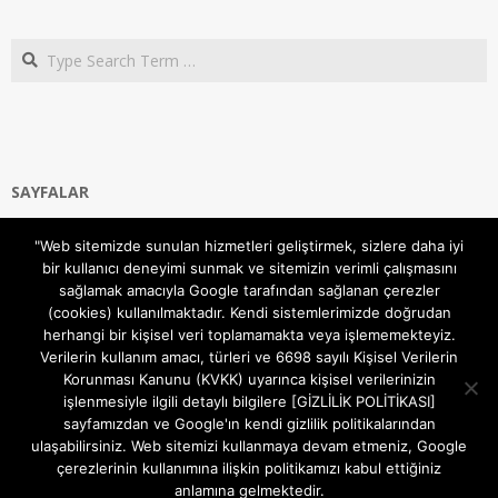
Search
SAYFALAR
Ana Sayfa
"Web sitemizde sunulan hizmetleri geliştirmek, sizlere daha iyi
Gizlilik ve Çerezler (Cookies) Politikası
bir kullanıcı deneyimi sunmak ve sitemizin verimli çalışmasını
Hakkımızda
sağlamak amacıyla Google tarafından sağlanan çerezler
İletişim Kanalları
(cookies) kullanılmaktadır. Kendi sistemlerimizde doğrudan
MODEM KURULUM
herhangi bir kişisel veri toplamamakta veya işlememekteyiz.
Verilerin kullanım amacı, türleri ve 6698 sayılı Kişisel Verilerin
TEKNİK DESTEK
Korunması Kanunu (KVKK) uyarınca kişisel verilerinizin
TELEVİZYON SİSTEMLERİ
işlenmesiyle ilgili detaylı bilgilere [GİZLİLİK POLİTİKASI]
sayfamızdan ve Google'ın kendi gizlilik politikalarından
ulaşabilirsiniz. Web sitemizi kullanmaya devam etmeniz, Google
çerezlerinin kullanımına ilişkin politikamızı kabul ettiğiniz
anlamına gelmektedir.