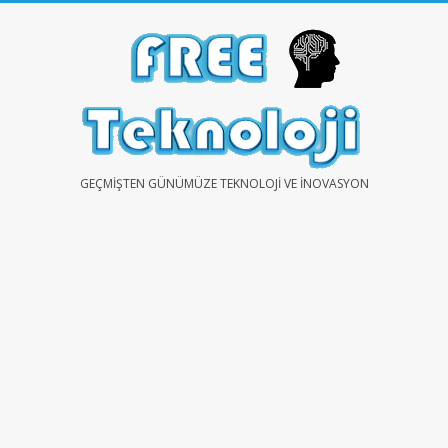
Skip
to
content
FREE
GEÇMIŞTEN GÜNÜMÜZE TEKNOLOJI VE İNOVASYON
TEKNOLOJİ