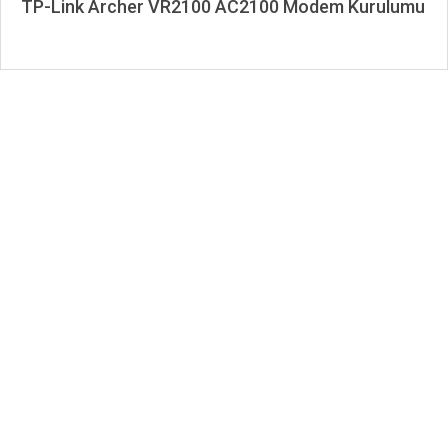
TP-Link Archer VR2100 AC2100 Modem Kurulumu
2021-
08-
03