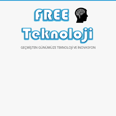
Skip
to
content
FREE
GEÇMIŞTEN GÜNÜMÜZE TEKNOLOJI VE İNOVASYON
TEKNOLOJİ