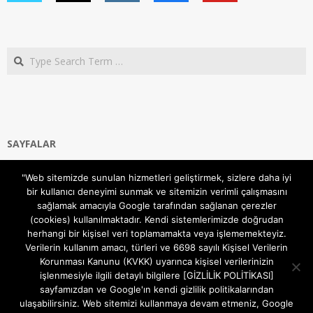
Search
SAYFALAR
Ana Sayfa
"Web sitemizde sunulan hizmetleri geliştirmek, sizlere daha iyi
Gizlilik ve Çerezler (Cookies) Politikası
bir kullanıcı deneyimi sunmak ve sitemizin verimli çalışmasını
Hakkımızda
sağlamak amacıyla Google tarafından sağlanan çerezler
İletişim Kanalları
(cookies) kullanılmaktadır. Kendi sistemlerimizde doğrudan
MODEM KURULUM
herhangi bir kişisel veri toplamamakta veya işlememekteyiz.
Verilerin kullanım amacı, türleri ve 6698 sayılı Kişisel Verilerin
TEKNİK DESTEK
Korunması Kanunu (KVKK) uyarınca kişisel verilerinizin
TELEVİZYON SİSTEMLERİ
işlenmesiyle ilgili detaylı bilgilere [GİZLİLİK POLİTİKASI]
sayfamızdan ve Google'ın kendi gizlilik politikalarından
ulaşabilirsiniz. Web sitemizi kullanmaya devam etmeniz, Google