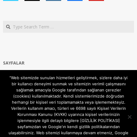
Search
SAYFALAR
Ana Sayfa
"Web sitemizde sunulan hizmetleri geliştirmek, sizlere daha iyi
Gizlilik ve Çerezler (Cookies) Politikası
bir kullanıcı deneyimi sunmak ve sitemizin verimli çalışmasını
Hakkımızda
sağlamak amacıyla Google tarafından sağlanan çerezler
İletişim Kanalları
(cookies) kullanılmaktadır. Kendi sistemlerimizde doğrudan
MODEM KURULUM
herhangi bir kişisel veri toplamamakta veya işlememekteyiz.
Verilerin kullanım amacı, türleri ve 6698 sayılı Kişisel Verilerin
TEKNİK DESTEK
Korunması Kanunu (KVKK) uyarınca kişisel verilerinizin
TELEVİZYON SİSTEMLERİ
işlenmesiyle ilgili detaylı bilgilere [GİZLİLİK POLİTİKASI]
sayfamızdan ve Google'ın kendi gizlilik politikalarından
ulaşabilirsiniz. Web sitemizi kullanmaya devam etmeniz, Google