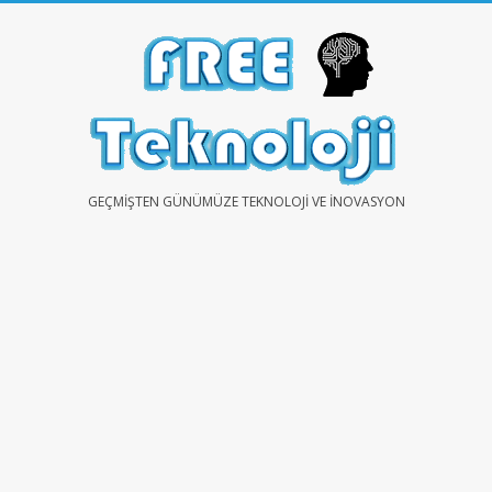
Skip
to
content
FREE
GEÇMIŞTEN GÜNÜMÜZE TEKNOLOJI VE İNOVASYON
TEKNOLOJİ