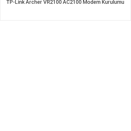
TP-Link Archer VR2100 AC2100 Modem Kurulumu
2021-
08-
03